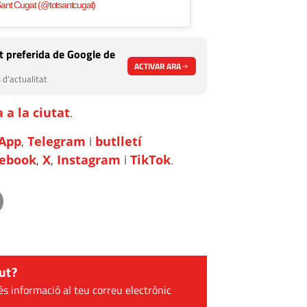
ant Cugat (@totsantcugat)
 preferida de Google de
ACTIVAR ARA
 d'actualitat
 a la ciutat
.
App
,
Telegram
i
butlletí
cebook
,
X
,
Instagram
i
TikTok
.
ut?
és informació al teu correu electrònic