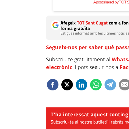
A post shared by TOT S
Afegeix
TOT Sant Cugat
com a font
forma gratuïta
Estigues informat amb les últimes notícies
Segueix-nos per saber què passa
Subscriu-te gratuïtament al
Whats
electrònic
. I pots seguir-nos a
Fa
T'ha interessat aquest conting
Subscriu-te al nostre butlletí i rebràs m