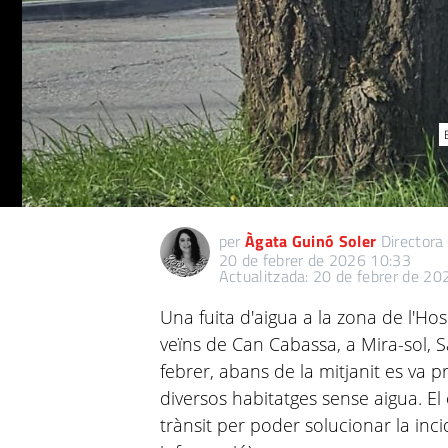
per
Àgata Guinó Soler
Directora
20 de febrer de 2026 10:33
Actualitzada: 20 de febrer de 2
Una fuita d'aigua a la zona de l'Ho
veïns de Can Cabassa, a Mira-sol, S
febrer, abans de la mitjanit es va 
diversos habitatges sense aigua. El 
trànsit per poder solucionar la in