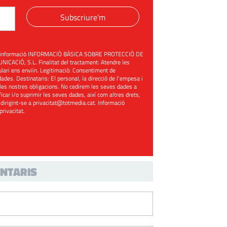
Subscriure'm
üent informació INFORMACIÓ BÀSICA SOBRE PROTECCIÓ DE
ACIÓ, S.L. Finalitat del tractament: Atendre les
mulari ens enviïn. Legitimació: Consentiment de
ades. Destinataris: El personal, la direcció de l’empesa i
les nostres obligacions. No cedirem les seves dades a
ificar i/o suprimir les seves dades, així com altres drets,
 dirigint-se a
privacitat@totmedia.cat
. Informació
 privacitat
.
NTARIS