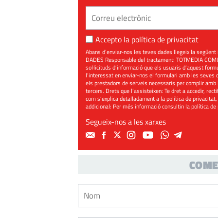
Accepto la
política de privacitat
Abans d’enviar-nos les teves dades llegeix la seg
DADES Responsable del tractament: TOTMEDIA COMUNIC
sol·licituds d’informació que els usuaris d’aquest for
l’interessat en enviar-nos el formulari amb les seves d
els prestadors de serveis necessaris per complir amb 
tercers. Drets que l’assisteixen: Te dret a accedir, rect
com s’explica detalladament a la política de privacitat,
addicional: Per més informació consultin la
política de
Segueix-nos a les xarxes
COME