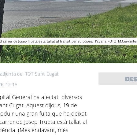
El carrer de Josep Trueta està tallat al trànsit per solucionar l'avaria FOTO: M.Cervante
 adjunta del TOT Sant Cugat
DE
026 12:15
spital General ha afectat diversos
ant Cugat. Aquest dijous, 19 de
produir una gran fuita que ha deixat
carrer de Josep Trueta està tallat al
cidència. (Més endavant, més