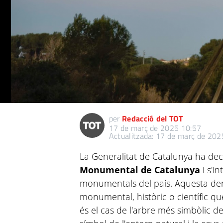
per
Redacció del TOT
17 de març de 2025 10:57
Actualitzada: 17 de març de 202
La Generalitat de Catalunya ha dec
Monumental de Catalunya
i s'i
monumentals del país. Aquesta den
monumental, històric o científic 
és el cas de l'arbre més simbòlic d