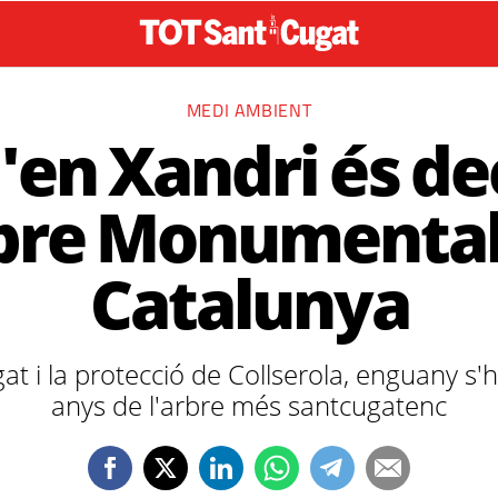
MEDI AMBIENT
 d'en Xandri és de
bre Monumental
Catalunya
t i la protecció de Collserola, enguany s'
anys de l'arbre més santcugatenc