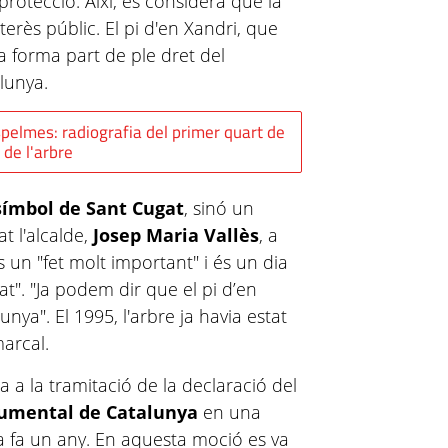
 protecció. Així, es considera que la
terès públic. El pi d'en Xandri, que
a forma part de ple dret del
alunya.
spelmes: radiografia del primer quart de
i de l'arbre
ímbol de Sant Cugat
, sinó un
t l'alcalde,
Josep Maria Vallès
, a
s un "fet molt important" i és un dia
tat". "Ja podem dir que el pi d’en
nya". El 1995, l'arbre ja havia estat
marcal.
a a la tramitació de la declaració del
numental de Catalunya
en una
 fa un any. En aquesta moció es va