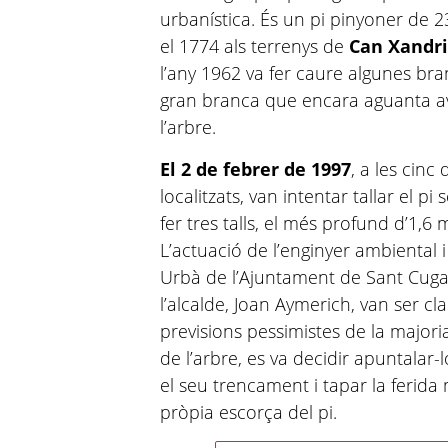
urbanística. És un pi pinyoner de 2
el 1774 als terrenys de
Can Xandr
l’any 1962 va fer caure algunes br
gran branca que encara aguanta avu
l’arbre.
El 2 de febrer de 1997
, a les cin
localitzats, van intentar tallar el p
fer tres talls, el més profund d’1,6 
L’actuació de l’enginyer ambiental i
Urbà de l’Ajuntament de Sant Cugat,
l’alcalde, Joan Aymerich, van ser cla
previsions pessimistes de la majori
de l’arbre, es va decidir apuntalar-
el seu trencament i tapar la ferida
pròpia escorça del pi.