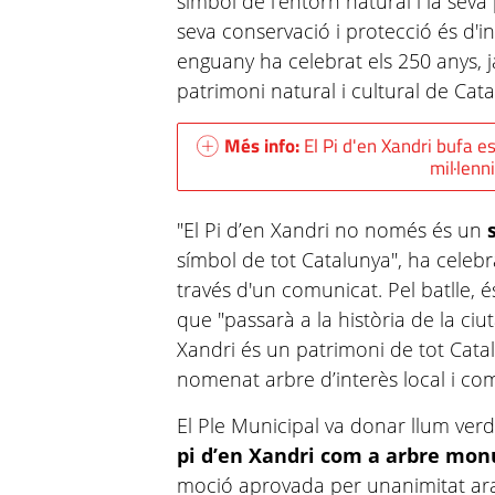
símbol de l'entorn natural i la seva
seva conservació i protecció és d'in
enguany ha celebrat els 250 anys, j
patrimoni natural i cultural de Cat
Més info:
El Pi d'en Xandri bufa e
mil·lenn
"El Pi d’en Xandri no només és un
s
símbol de tot Catalunya", ha celebra
través d'un comunicat. Pel batlle, é
que "passarà a la història de la ciu
Xandri és un patrimoni de tot Catalu
nomenat arbre d’interès local i co
El Ple Municipal va donar llum verd
pi d’en Xandri com a arbre mo
moció aprovada per unanimitat ara