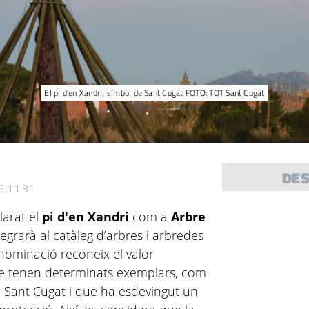
El pi d'en Xandri, símbol de Sant Cugat FOTO: TOT Sant Cugat
DE
5 11:31
larat el
pi d'en Xandri
com a
Arbre
ntegrarà al catàleg d’arbres i arbredes
ominació reconeix el valor
que tenen determinats exemplars, com
e Sant Cugat i que ha esdevingut un