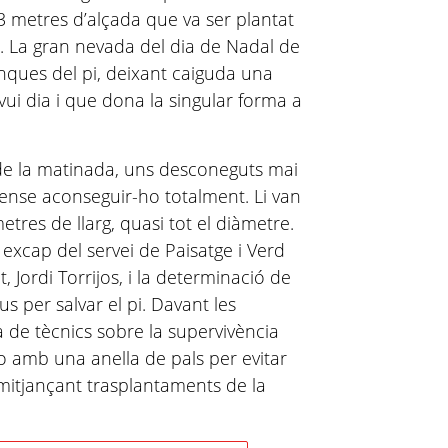
3 metres d’alçada que va ser plantat
i
. La gran nevada del dia de Nadal de
anques del pi, deixant caiguda una
i dia i que dona la singular forma a
c de la matinada, uns desconeguts mai
i sense aconseguir-ho totalment. Li van
metres de llarg, quasi tot el diàmetre.
 excap del servei de Paisatge i Verd
 Jordi Torrijos, i la determinació de
us per salvar el pi. Davant les
a de tècnics sobre la supervivència
lo amb una anella de pals per evitar
 mitjançant trasplantaments de la