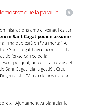
demostrat que la paraula
dministracions amb el veïnat i es van
reix ni Sant Cugat podien assumir
s afirma que està en "via morta". A
t de Sant Cugat havia incomplert la
t de fer-se càrrec de la
 escrit pel qual, un cop s'aprovava el
de Sant Cugat feia la gestió". Creu
d'ingenuïtat": "M'han demostrat que
doreix, l'Ajuntament va plantejar la