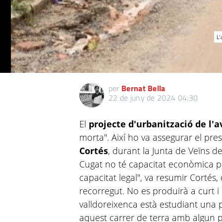
L'
per
Bernat Bella
22 de juny de 2024 04:30
El
projecte d'urbanització de l'
morta". Així ho va assegurar el pre
Cortés
, durant la Junta de Veïns d
Cugat no té capacitat econòmica pe
capacitat legal", va resumir Cortés,
recorregut. No es produirà a curt i 
valldoreixenca està estudiant una p
aquest carrer de terra amb algun