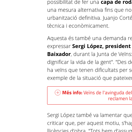
possibilitat de fer una
capa de ro
una mesura alternativa fins que no 
urbanització definitiva. Juanjo Cor
tècnica i econòmicament.
Aquesta és també una demanda reit
expressar
Sergi López, president
Baixador
, durant la Junta de Veïn
dignificar la vida de la gent". "Des 
ha veïns que tenen dificultats per 
exemple de la situació que pateix
Més info:
Veïns de l'avinguda del
reclamen la
Sergi López també va lamentar que 
criticar que, per aquest motiu, s'
llicències d'obra. "Tots hem d'assu