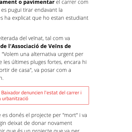
dament o pavimentar
el carrer com
es pugui tirar endavant la
tés ha explicat que ho estan estudiant
erada del veïnat, tal com va
 de l'Associació de Veïns de
s: "Volem una alternativa urgent per
de les últimes pluges fortes, encara hi
sortir de casa", va posar com a
en.
 Baixador denuncien l'estat del carrer i
 urbanització
es donés el projecte per "mort" i va
hagin deixat de donar novament
mir que és un projecte que va per