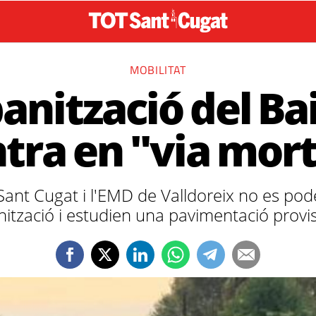
MOBILITAT
anització del B
tra en "via mor
ant Cugat i l'EMD de Valldoreix no es pode
ització i estudien una pavimentació provi