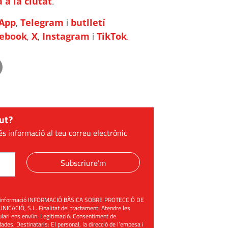
 a la ciutat
.
App
,
Telegram
i
butlletí
cebook
,
X
,
Instagram
i
TikTok
.
ut?
és informació al teu correu electrònic
Subscriure'm
üent informació INFORMACIÓ BÀSICA SOBRE PROTECCIÓ DE
ACIÓ, S.L. Finalitat del tractament: Atendre les
mulari ens enviïn. Legitimació: Consentiment de
ades. Destinataris: El personal, la direcció de l’empesa i