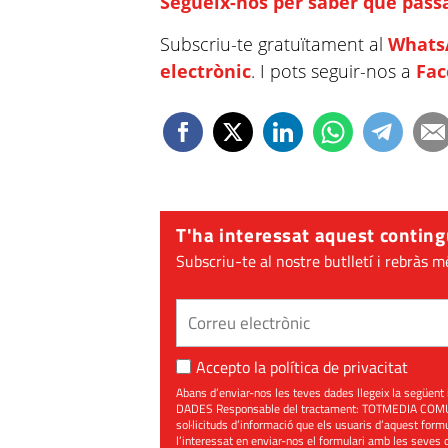
Segueix-nos per saber què passa
Subscriu-te gratuïtament al
Whats
electrònic
. I pots seguir-nos a
Fa
T'ha interessat aquest conting
Subscriu-te al nostre butlletí i rebràs m
Accepto la
política de privacitat
Abans d’enviar-nos les teves dades llegeix la seg
DADES Responsable del tractament: TOTMEDIA COMUNIC
sol·licituds d’informació que els usuaris d’aquest for
l’interessat en enviar-nos el formulari amb les seves d