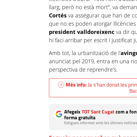
llarg, però no està mort", va demana
Cortés
va assegurar que han de comp
que no es poden atorgar llicències fi
president valldoreixenc
va dir qu
hi faci arribar per escrit i justificat
Amb tot, la urbanització de l'
aving
anunciat pel 2019, entra en una n
perspectiva de reprendre's.
Més info:
Ja s'han donat les prim
Bai
Afegeix
TOT Sant Cugat
com a font
forma gratuïta
Estigues informat amb les últimes notícies