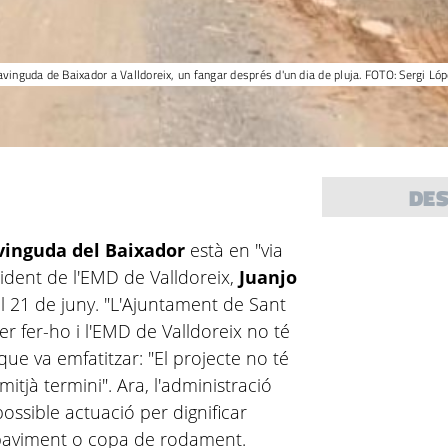
avinguda de Baixador a Valldoreix, un fangar després d'un dia de pluja. FOTO: Sergi Ló
DE
avinguda del Baixador
està en "via
sident de l'EMD de Valldoreix,
Juanjo
el 21 de juny. "L'Ajuntament de Sant
r fer-ho i l'EMD de Valldoreix no té
 que va emfatitzar: "El projecte no té
mitjà termini". Ara, l'administració
ossible actuació per dignificar
 paviment o copa de rodament.