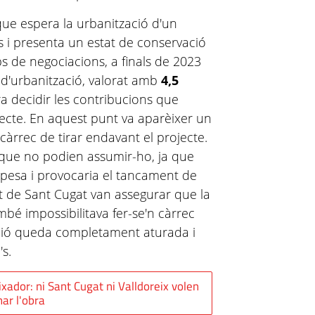
que espera la urbanització d'un
s i presenta un estat de conservació
s de negociacions, a finals de 2023
 d'urbanització, valorat amb
4,5
ra decidir les contribucions que
ojecte. En aquest punt va aparèixer un
càrrec de tirar endavant el projecte.
 que no podien assumir-ho, ja que
espesa i provocaria el tancament de
nt de Sant Cugat van assegurar que la
mbé impossibilitava fer-se'n càrrec
zació queda completament aturada i
's.
xador: ni Sant Cugat ni Valldoreix volen
nar l'obra