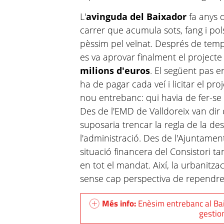
L'
avinguda del Baixador
fa anys 
carrer que acumula sots, fang i pol
pèssim pel veïnat. Després de temp
es va aprovar finalment el projecte
milions d'euros
. El següent pas e
ha de pagar cada veí i licitar el pr
nou entrebanc: qui havia de fer-se 
Des de l'EMD de Valldoreix van dir
suposaria trencar la regla de la d
l'administració. Des de l'Ajuntame
situació financera del Consistori ta
en tot el mandat. Així, la urbanit
sense cap perspectiva de rependre
Més info:
Enèsim entrebanc al Bai
gestio