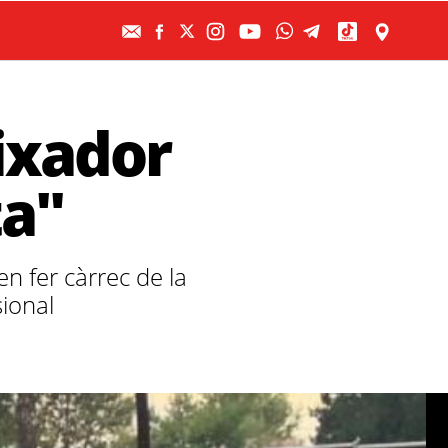
aixador
ta"
n fer càrrec de la
sional