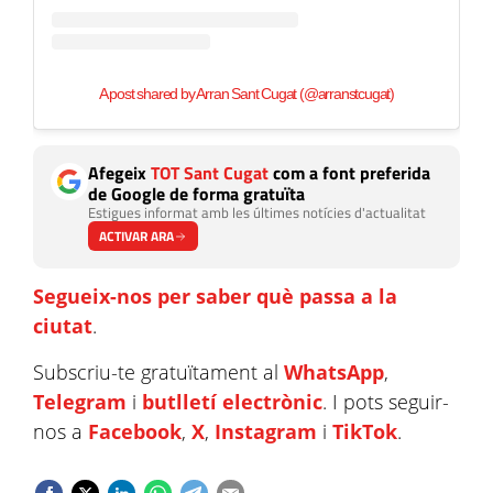
A post shared by Arran Sant Cugat (@arranstcugat)
Afegeix
TOT Sant Cugat
com a font preferida
de Google de forma gratuïta
Estigues informat amb les últimes notícies d'actualitat
ACTIVAR ARA
Segueix-nos per saber què passa a la
ciutat
.
Subscriu-te gratuïtament al
WhatsApp
,
Telegram
i
butlletí electrònic
. I pots seguir-
nos a
Facebook
,
X
,
Instagram
i
TikTok
.