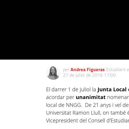
per
Andrea Figueras
Estudiant e
27 de juliol de 2016 17:00
El darrer 1 de juliol la
Junta Local
acordar per
unanimitat
nomenar I
local de NNGG. De 21 anys i veí de
Universitat Ramon Llull, on també
Vicepresident del Consell d'Estudia