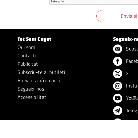
Tot Sant Cugat
Segueix-n
Qui som
Subscr
Contacte
Face
Publicitat
Subscriu-te al butlletí
X
Envia'ns informació
Insta
Segueix-nos
Accessibilitat
YouTu
Teleg
TikTo