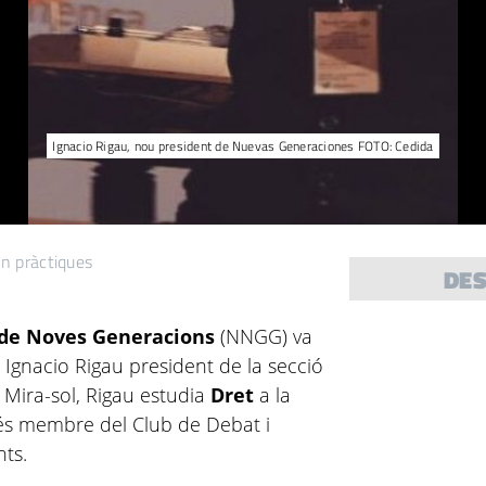
Ignacio Rigau, nou president de Nuevas Generaciones FOTO: Cedida
n pràctiques
DE
 de Noves Generacions
(NNGG) va
gnacio Rigau president de la secció
 Mira-sol, Rigau estudia
Dret
a la
 és membre del Club de Debat i
nts.