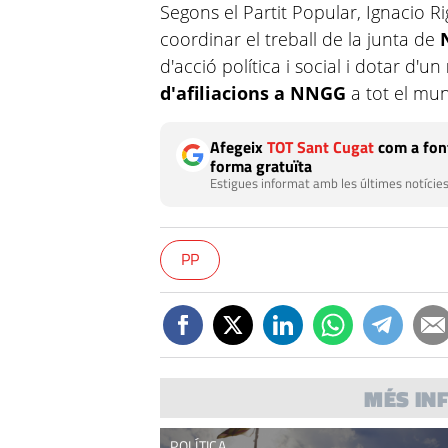
Segons el Partit Popular, Ignacio 
coordinar el treball de la junta de
d'acció política i social i dotar d'un
d'afiliacions a NNGG
a tot el mun
Afegeix
TOT Sant Cugat
com a font
forma gratuïta
Estigues informat amb les últimes notícies
PP
MÉS IN
POLÍTICA