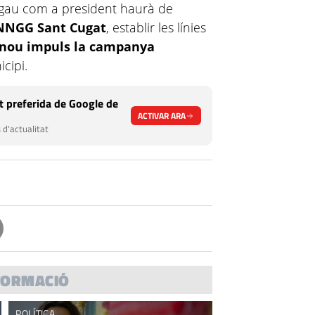
Rigau com a president haurà de
NNGG Sant Cugat
, establir les línies
nou impuls la campanya
icipi.
 preferida de Google de
ACTIVAR ARA
 d'actualitat
FORMACIÓ
POLÍTICA