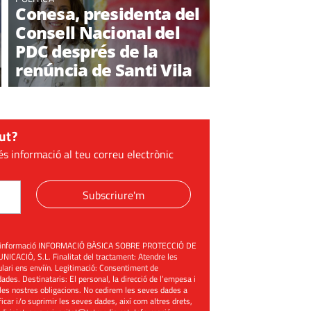
Conesa, presidenta del
Consell Nacional del
PDC després de la
renúncia de Santi Vila
ut?
és informació al teu correu electrònic
Subscriure'm
üent informació INFORMACIÓ BÀSICA SOBRE PROTECCIÓ DE
ACIÓ, S.L. Finalitat del tractament: Atendre les
mulari ens enviïn. Legitimació: Consentiment de
ades. Destinataris: El personal, la direcció de l’empesa i
les nostres obligacions. No cedirem les seves dades a
ificar i/o suprimir les seves dades, així com altres drets,