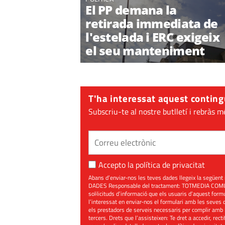
El PP demana la
retirada immediata de
l'estelada i ERC exigeix
el seu manteniment
T'ha interessat aquest conting
Subscriu-te al nostre butlletí i rebràs m
Accepto la
política de privacitat
Abans d’enviar-nos les teves dades llegeix la seg
DADES Responsable del tractament: TOTMEDIA COMUNIC
sol·licituds d’informació que els usuaris d’aquest for
l’interessat en enviar-nos el formulari amb les seves d
els prestadors de serveis necessaris per complir amb 
tercers. Drets que l’assisteixen: Te dret a accedir, rect