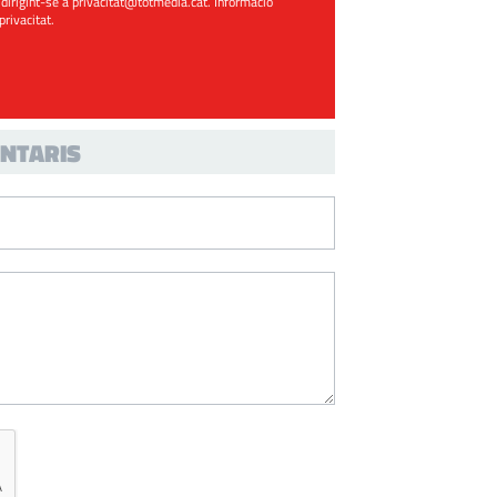
 dirigint-se a
privacitat@totmedia.cat
. Informació
 privacitat
.
NTARIS