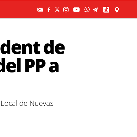
ident de
el PP a
a Local de Nuevas