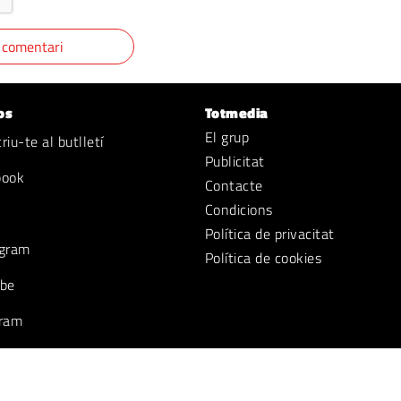
os
Totmedia
El grup
iu-te al butlletí
Publicitat
book
Contacte
Condicions
Política de privacitat
gram
Política de cookies
be
ram
k