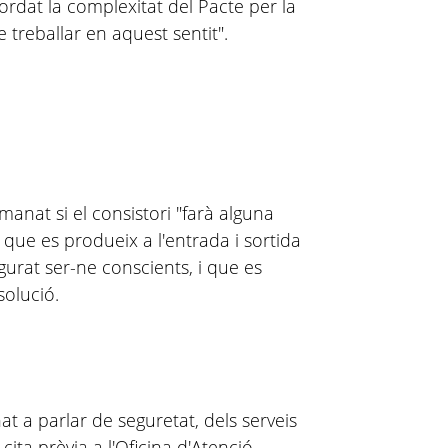
cordat la complexitat del Pacte
per la
e treballar en aquest sentit".
manat si el consistori "farà alguna
que es produeix a l'entrada i sortida
urat ser-ne conscients, i que es
solució.
nat a parlar de seguretat, dels serveis
 cita prèvia a l'Oficina d'Atenció