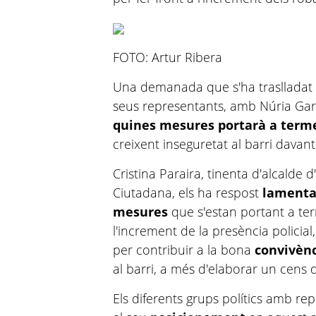
FOTO: Artur Ribera
Una demanada que s'ha traslladat a 
seus representants, amb Núria
Gar
quines mesures portarà a term
creixent inseguretat al barri davant
Cristina
Paraira
, tinenta d'alcalde 
Ciutadana, els ha respost
lamentan
mesures
que s'estan portant a term
l'increment de la presència policial,
per contribuir a la bona
convivèn
al barri, a més d'elaborar un cens
Els diferents grups polítics amb r