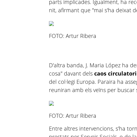
parts implicades. Igualment, ha re
nit
, afirmant que "mai s'ha deixat d
FOTO: Artur Ribera
D'altra banda, J. Maria López ha de
cosa" davant dels
caos
circulatori
del col·legi Europa.
Paraira
ha asseg
reuniran amb els veïns per buscar 
FOTO: Artur Ribera
Entre altres intervencions, s'ha tor
prestats per Serveis Socials, o de la