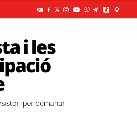
ta i les
ipació
e
onsistori per demanar