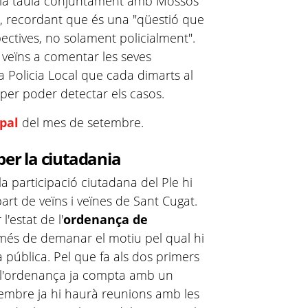
e la taula conjuntament amb Mossos
", recordant que és una "qüestió que
ectives, no solament policialment".
s veïns a comentar les seves
 Policia Local que cada dimarts al
 per poder detectar els casos.
ipal
del mes de setembre.
per la ciutadania
la participació ciutadana del Ple hi
rt de veïns i veïnes de Sant Cugat.
'estat de l'
ordenança de
 més de demanar el motiu pel qual hi
a pública. Pel que fa als dos primers
e l'ordenança ja compta amb un
embre ja hi haurà reunions amb les