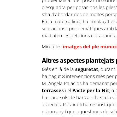
problemàtica i de "posar-ho sobr
d'esquadra per posar-nos les piles
s'ha d'abordar des de moltes persp
En la mateixa línia, ha emplaçat el
sensacions i problemàtiques amb la
matí atén les peticions ciutadanes,
Mireu les
imatges del ple munic
Altres aspectes plantejats 
Més enllà de la
seguretat
, durant 
ha hagut 8 intervencions més per pa
M. Àngela
Palacios
ha demanat per l
terrasses
i el
Pacte per la Nit
, a
ha para-sols de bars
anclats
a la vi
aspectes,
Paraira
li ha respost qu
esborrany i que aquest mes de set