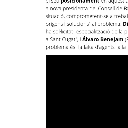
el seu
posicionament
en aquest 
a nova presidenta del Consell de B
situació, comprometent-se a treball
orígens i solucions" al problema.
D
ha sol·licitat "especialització de la 
a Sant Cugat", i
Álvaro Benejam
(
problema és "la falta d'agents" a la 