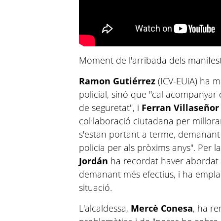
Moment de l'arribada dels manifest
Ramon Gutiérrez
(ICV-EUiA) ha m
policial, sinó que "cal acompanyar 
de seguretat", i
Ferran
Villaseñor
col·laboració ciutadana per millor
s'estan portant a terme, demanant 
policia per als pròxims anys". Per l
Jordán
ha recordat haver abordat 
demanant més efectius, i ha emplaça
situació.
L'alcaldessa,
Mercè Conesa
, ha re