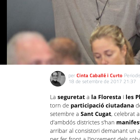
per
Cinta Caballé i Curto
Periodi
18 de setembre de 2017 21:37
La
seguretat
a
la Floresta
i
les P
torn de
participació ciutadana
d
setembre a
Sant Cugat
, celebrat a
d'ambdós districtes s'han
manifes
arribar al consistori demanant un a
per fer front a l'increment dels roba