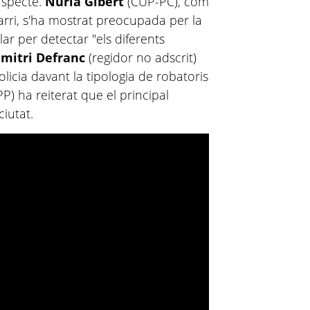
aspecte.
Núria Gibert
(CUP-PC), com
arri, s'ha mostrat preocupada per la
ar per detectar "els diferents
imitri
Defranc
(regidor no adscrit)
policia davant la tipologia de robatoris
PP) ha reiterat que el principal
ciutat.