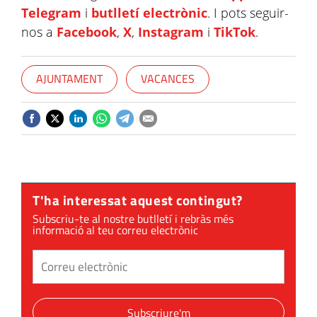
Telegram
i
butlletí electrònic
. I pots seguir-
nos a
Facebook
,
X
,
Instagram
i
TikTok
.
AJUNTAMENT
VACANCES
T'ha interessat aquest contingut?
Subscriu-te al nostre butlletí i rebràs més
informació al teu correu electrònic
Subscriure'm