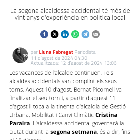
La segona alcaldessa accidental té més de
vint anys d'experiència en política local
per
Lluna Fabregat
Periodista
11 d’agost de 2024 04:30
Actualitzada: 12 d’agost de 2024 13:06
Les vacances de l'alcalde continuen, i els
alcaldes accidentals van complint els seus
torns. Aquest 10 d'agost, Bernat Picornell va
finalitzar el seu torn i, a partir d'aquest 11
d'agost li toca a la tinenta d'alcaldia de Gestió
Urbana, Mobilitat i Canvi Climàtic
Cristina
Paraira
. L'alcaldessa accidental governarà la
ciutat durant la
segona setmana
, és a dir, fins