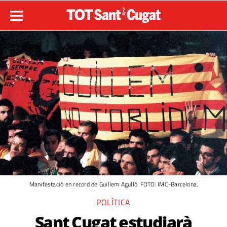
Manifestació en record de Guillem Agulló. FOTO: IMC-Barcelona.
POLÍTICA
Sant Cugat estudiarà