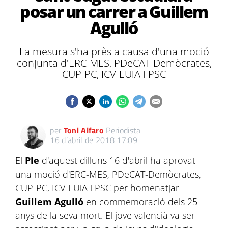
posar un carrer a Guillem
Agulló
La mesura s'ha près a causa d'una moció
conjunta d'ERC-MES, PDeCAT-Demòcrates,
CUP-PC, ICV-EUiA i PSC
per
Toni Alfaro
Periodista
16 d’abril de 2018 17:09
El
Ple
d'aquest dilluns 16 d'abril ha aprovat
una moció d'ERC-MES, PDeCAT-Demòcrates,
CUP-PC, ICV-EUiA i PSC per homenatjar
Guillem Agulló
en commemoració dels 25
anys de la seva mort. El jove valencià va ser