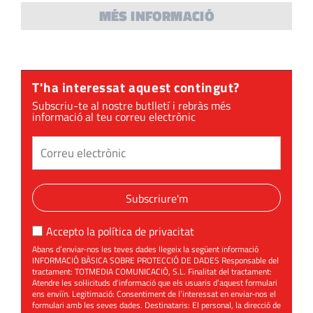
MÉS INFORMACIÓ
OPINIÓ
Feixisme mai
més, enlloc,
T'ha interessat aquest contingut?
contra ningú!
Subscriu-te al nostre butlletí i rebràs més
informació al teu correu electrònic
Subscriure'm
Accepto la
política de privacitat
Abans d’enviar-nos les teves dades llegeix la següent informació
INFORMACIÓ BÀSICA SOBRE PROTECCIÓ DE DADES Responsable del
tractament: TOTMEDIA COMUNICACIÓ, S.L. Finalitat del tractament:
Atendre les sol·licituds d’informació que els usuaris d’aquest formulari
ens enviïn. Legitimació: Consentiment de l’interessat en enviar-nos el
formulari amb les seves dades. Destinataris: El personal, la direcció de