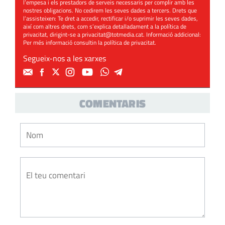
l’empesa i els prestadors de serveis necessaris per complir amb les
nostres obligacions. No cedirem les seves dades a tercers. Drets que
l’assisteixen: Te dret a accedir, rectificar i/o suprimir les seves dades,
així com altres drets, com s’explica detalladament a la política de
privacitat, dirigint-se a
privacitat@totmedia.cat
. Informació addicional:
Per més informació consultin la
política de privacitat
.
Segueix-nos a les xarxes
COMENTARIS