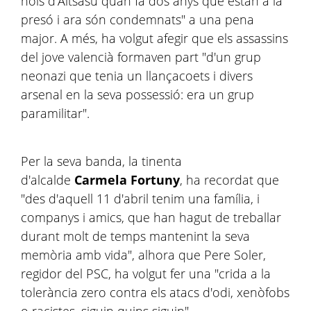
nois d'Altsasu quan fa dos anys que estan a la
presó i ara són condemnats" a una pena
major. A més, ha volgut afegir que els assassins
del jove valencià formaven part "d'un grup
neonazi que tenia un llançacoets i divers
arsenal en la seva possessió: era un grup
paramilitar".
Per la seva banda, la tinenta
d'alcalde
Carmela Fortuny
, ha recordat que
"des d'aquell 11 d'abril tenim una família, i
companys i amics, que han hagut de treballar
durant molt de temps mantenint la seva
memòria amb vida", alhora que Pere Soler,
regidor del PSC, ha volgut fer una "crida a la
tolerància zero contra els atacs d'odi, xenòfobs
o racistes, siguin quins siguin".