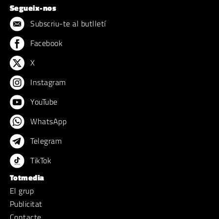
Segueix-nos
Subscriu-te al butlletí
Facebook
X
Instagram
YouTube
WhatsApp
Telegram
TikTok
Totmedia
El grup
Publicitat
Contacte