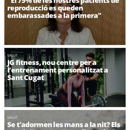
"El 75% de les nostres pacients de
reproducció es queden
embarassades a la primera"
SALUT
JG fitness, nou centre per a
l’entrenament personalitzat a
Sant Cugat
SALUT
Se t'adormen les mans a la nit? Els