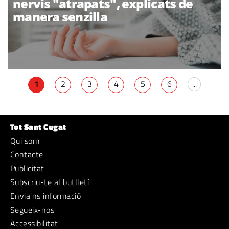
nervis "atrapats", explicats de
manera senzilla
1
2
3
4
5
6
...
Tot Sant Cugat
Qui som
Contacte
Publicitat
Subscriu-te al butlletí
Envia'ns informació
Segueix-nos
Accessibilitat