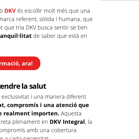
b
DKV
és escollir molt més que una
 marca referent, sòlida i humana, que
ent que tria DKV busca sentir-se ben
anquil·litat
de saber que està en
rmació, ara!
endre la salut
 exclusivitat i una manera diferent
t, compromís i una atenció que
 realment importen.
Aquesta
ncreta plenament en
DKV Integral
, la
 compromís amb una cobertura
r a cada necessitat.