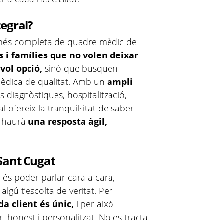
egral?
t més completa de quadre mèdic de
 i famílies que no volen deixar
vol opció,
sinó que busquen
mèdica de qualitat. Amb un
ampli
es diagnòstiques, hospitalització,
al ofereix la tranquil·litat de saber
i haurà
una resposta àgil,
Sant Cugat
t és poder parlar cara a cara,
 algú t’escolta de veritat. Per
a client és únic,
i per això
 honest i personalitzat. No es tracta