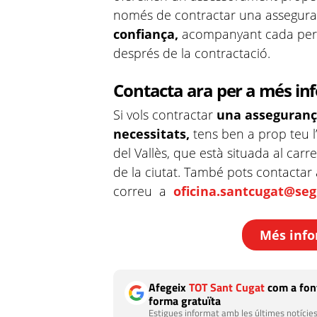
només de contractar una assegura
confiança,
acompanyant cada perso
després de la contractació.
Contacta ara per a més in
Si vols contractar
una asseguranç
necessitats,
tens ben a prop teu 
del Vallès, que està situada al carr
de la ciutat. També pots contactar
correu a
oficina.santcugat@seg
Més info
Afegeix
TOT Sant Cugat
com a font
forma gratuïta
Estigues informat amb les últimes notícies