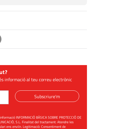
ut?
és informació al teu correu electrònic
Subscriure'm
üent informació INFORMACIÓ BÀSICA SOBRE PROTECCIÓ DE
ACIÓ, S.L. Finalitat del tractament: Atendre les
mulari ens enviïn. Legitimació: Consentiment de