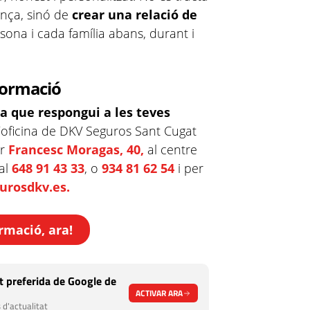
nça, sinó de
crear una relació de
na i cada família abans, durant i
formació
a que respongui a les teves
l’oficina de DKV Seguros Sant Cugat
er
Francesc Moragas, 40,
al centre
 al
648 91 43 33
, o
934 81 62 54
i per
urosdkv.es.
rmació, ara!
 preferida de Google de
ACTIVAR ARA
 d'actualitat