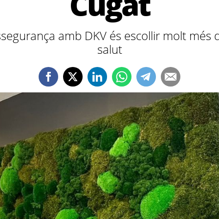
Cugat
ssegurança amb DKV és escollir molt més q
salut