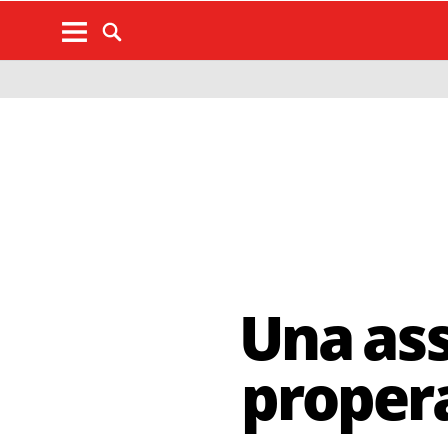
Una as
propera