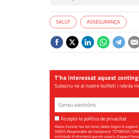
SALUT
ASSEGURANÇA
T'ha interessat aquest conting
Subscriu-te al nostre butlletí i rebràs m
Accepto la
política de privacitat
Abans d’enviar-nos les teves dades llegeix la seg
DADES Responsable del tractament: TOTMEDIA COMUNIC
sol·licituds d’informació que els usuaris d’aquest for