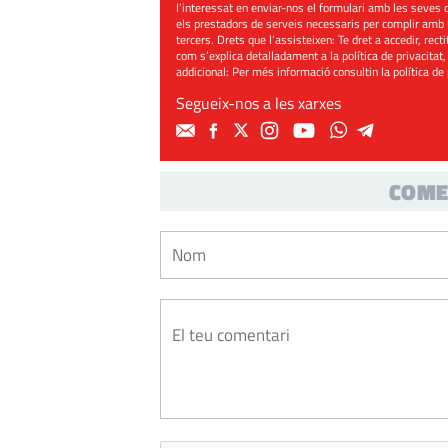
l’interessat en enviar-nos el formulari amb les seves d
els prestadors de serveis necessaris per complir amb 
tercers. Drets que l’assisteixen: Te dret a accedir, rect
com s’explica detalladament a la política de privacitat,
addicional: Per més informació consultin la
política de
Segueix-nos a les xarxes
COME