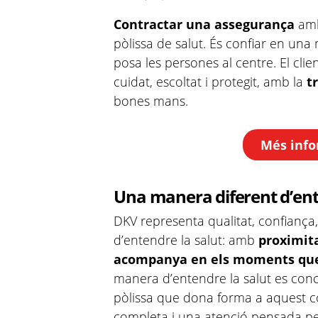
Contractar una assegurança
am
pòlissa de salut. És confiar en una
posa les persones al centre. El cli
cuidat, escoltat i protegit, amb la
tr
bones mans.
Més info
Una manera diferent d’ent
DKV representa qualitat, confiança,
d’entendre la salut: amb
proximita
acompanya en els moments que
manera d’entendre la salut es co
pòlissa que dona forma a aquest
completa i una atenció pensada pe