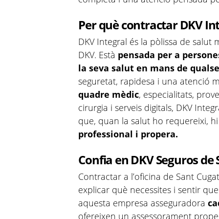
Per què contractar DKV Int
DKV Integral és la pòlissa de salu
DKV. Està
pensada per a persones
la seva salut en mans de qualse
seguretat, rapidesa i una atenció 
quadre mèdic
, especialitats, prov
cirurgia i serveis digitals, DKV Integr
que, quan la salut ho requereixi, h
professional i propera.
Confia en DKV Seguros de 
Contractar a l’oficina de Sant Cuga
explicar què necessites i sentir que
aquesta empresa asseguradora
cad
ofereixen un assessorament proper,