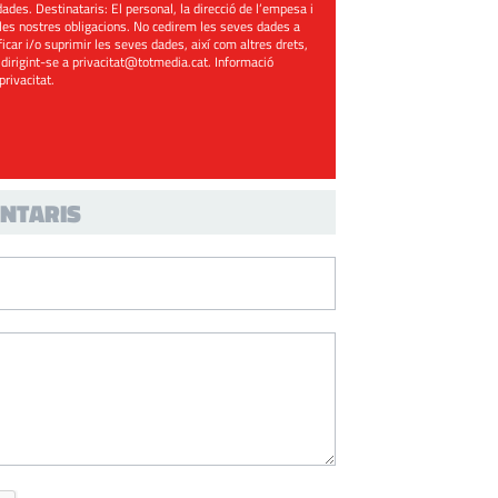
ades. Destinataris: El personal, la direcció de l’empesa i
les nostres obligacions. No cedirem les seves dades a
ificar i/o suprimir les seves dades, així com altres drets,
 dirigint-se a
privacitat@totmedia.cat
. Informació
 privacitat
.
NTARIS