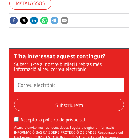
MATALASSOS
T'ha interessat aquest contingut?
Subscriu-te al nostre butlletí i rebràs més
informació al teu correu electrònic
Subscriure'm
Accepto la
política de privacitat
Abans d’enviar-nos les teves dades llegeix la següent informació
INFORMACIÓ BÀSICA SOBRE PROTECCIÓ DE DADES Responsable del
tractament: TOTMEDIA COMUNICACIÓ, S.L. Finalitat del tractament: