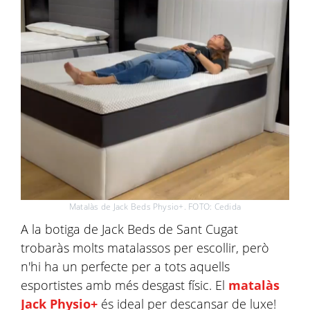
Matalàs de Jack Beds Physio+. FOTO: Cedida
A la botiga de Jack Beds de Sant Cugat
trobaràs molts matalassos per escollir, però
n'hi ha un perfecte per a tots aquells
esportistes amb més desgast físic. El
matalàs
Jack Physio+
és ideal per descansar de luxe!