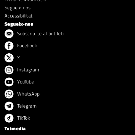
Segueix-nos
Accessibilitat
Segueix-nos
Subscriu-te al butlletí
Facebook
X
Instagram
YouTube
WhatsApp
Telegram
TikTok
Totmedia