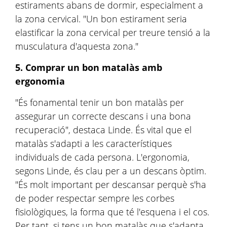
estiraments abans de dormir, especialment a
la zona cervical. "Un bon estirament seria
elastificar la zona cervical per treure tensió a la
musculatura d'aquesta zona."
5. Comprar un bon matalàs amb
ergonomia
"És fonamental tenir un bon matalàs per
assegurar un correcte descans i una bona
recuperació", destaca Linde. És vital que el
matalàs s'adapti a les característiques
individuals de cada persona. L'ergonomia,
segons Linde, és clau per a un descans òptim.
"És molt important per descansar perquè s'ha
de poder respectar sempre les corbes
fisiològiques, la forma que té l'esquena i el cos.
Per tant, si tens un bon matalàs que s'adapta