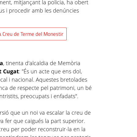
ment, mitjançant la policia, ha obert
ius i procedir amb les denúncies
a Creu de Terme del Monestir
na
, tinenta d'alcaldia de Memòria
t Cugat
: "És un acte que ens dol,
cal i nacional. Aquestes bretolades
ca de respecte pel patrimoni, un bé
tristits, preocupats i enfadats".
sió que un noi va escalar la creu de
a fer que caigués la part superior.
 creu per poder reconstruir-la en la