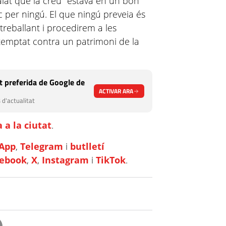
lat que la creu "estava en un bon
ic per ningú. El que ningú preveia és
à treballant i procedirem a les
temptat contra un patrimoni de la
 preferida de Google de
ACTIVAR ARA
 d'actualitat
 a la ciutat
.
App
,
Telegram
i
butlletí
cebook
,
X
,
Instagram
i
TikTok
.