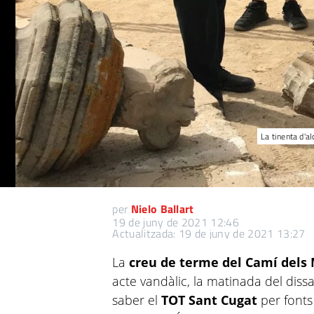
La tinenta d'a
per
Nielo Ballart
19 de juny de 2021 12:46
Actualitzada: 19 de juny de 2021 13:27
La
creu de terme del Camí dels
acte vandàlic, la matinada del diss
saber el
TOT Sant Cugat
per fonts