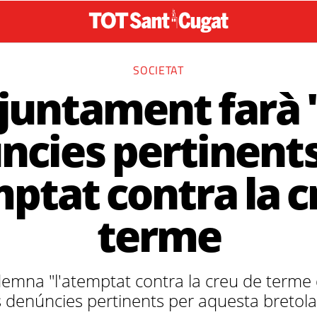
SOCIETAT
juntament farà 
ncies pertinents
mptat contra la c
terme
mna "l'atemptat contra la creu de terme d
s denúncies pertinents per aquesta bretol