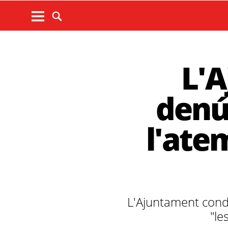
L'A
denú
l'ate
L'Ajuntament conde
"le