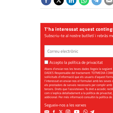
T'ha interessat aquest conting
Subscriu-te al nostre butlletí i rebràs m
Accepto la
política de privacitat
Abans d’enviar-nos les teves dades llegeix la seg
DADES Responsable del tractament: TOTMEDIA COMUNIC
sol·licituds d’informació que els usuaris d’aquest for
l’interessat en enviar-nos el formulari amb les seves d
els prestadors de serveis necessaris per complir amb 
tercers. Drets que l’assisteixen: Te dret a accedir, rect
com s’explica detalladament a la política de privacitat,
addicional: Per més informació consultin la
política de
Segueix-nos a les xarxes