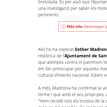
bretolada. És per això que l'Ajunta
una investigació per saber els mot
pertinents.
Més info:
Destrossen l
Així ho ha explicat
Esther Madro
Històrica de l'
Ajuntament de San
que atempta contra el patrimoni lo
em fan preocupar per aquesta man
cultural d'interès nacional. Estem en
A més, Madrona ha confirmat la ver
terme i que amb el seu propi pes, v
"Hem recollit tots els trossos de la