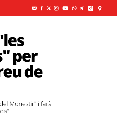
"les
" per
reu de
el Monestir" i farà
ada"