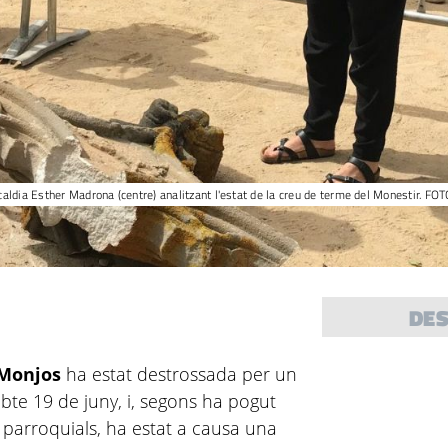
lcaldia Esther Madrona (centre) analitzant l'estat de la creu de terme del Monestir. FOTO
DE
 Monjos
ha estat destrossada per un
abte 19 de juny, i, segons ha pogut
 parroquials, ha estat a causa una