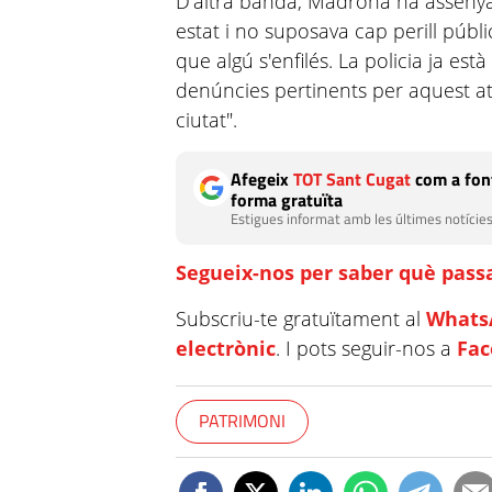
D'altra banda, Madrona ha assenya
estat i no suposava cap perill públ
que algú s'enfilés. La policia ja est
denúncies pertinents per aquest a
ciutat".
Afegeix
TOT Sant Cugat
com a font
forma gratuïta
Estigues informat amb les últimes notícies
Segueix-nos per saber què passa
Subscriu-te gratuïtament al
Whats
electrònic
. I pots seguir-nos a
Fa
PATRIMONI