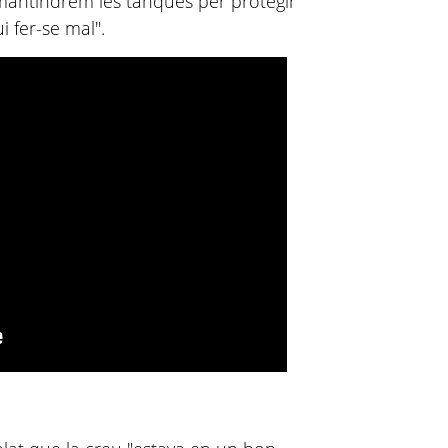
antindrem les tanques per protegir
 fer-se mal".