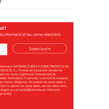
ut?
és informació al teu correu electrònic
Subscriure'm
üent informació INFORMACIÓ BÀSICA SOBRE PROTECCIÓ DE
ACIÓ, S.L. Finalitat del tractament: Atendre les
mulari ens enviïn. Legitimació: Consentiment de
ades. Destinataris: El personal, la direcció de l’empesa i
les nostres obligacions. No cedirem les seves dades a
ificar i/o suprimir les seves dades, així com altres drets,
 dirigint-se a
privacitat@totmedia.cat
. Informació
 privacitat
.