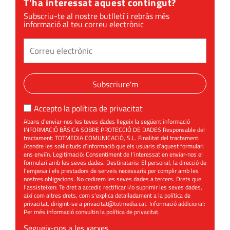
T'ha interessat aquest contingut?
Subscriu-te al nostre butlletí i rebràs més
informació al teu correu electrònic
Subscriure'm
Accepto la
política de privacitat
Abans d’enviar-nos les teves dades llegeix la següent informació
INFORMACIÓ BÀSICA SOBRE PROTECCIÓ DE DADES Responsable del
tractament: TOTMEDIA COMUNICACIÓ, S.L. Finalitat del tractament:
Atendre les sol·licituds d’informació que els usuaris d’aquest formulari
ens enviïn. Legitimació: Consentiment de l’interessat en enviar-nos el
formulari amb les seves dades. Destinataris: El personal, la direcció de
l’empesa i els prestadors de serveis necessaris per complir amb les
nostres obligacions. No cedirem les seves dades a tercers. Drets que
l’assisteixen: Te dret a accedir, rectificar i/o suprimir les seves dades,
així com altres drets, com s’explica detalladament a la política de
privacitat, dirigint-se a
privacitat@totmedia.cat
. Informació addicional:
Per més informació consultin la
política de privacitat
.
Segueix-nos a les xarxes