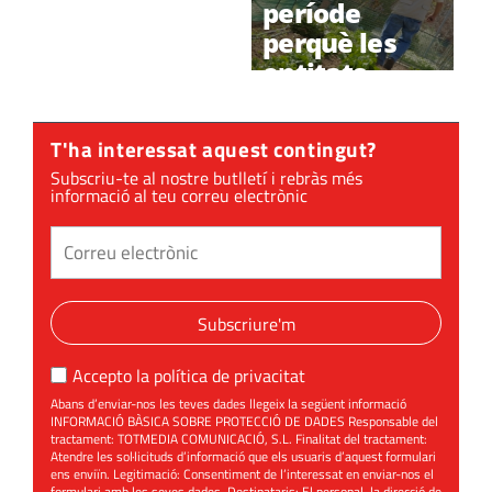
gestionarà
període
els horts
perquè les
urbans amb
entitats
un projecte
presentin la
innovador i
sol·licitud per
T'ha interessat aquest contingut?
familiar
als horts
Subscriu-te al nostre butlletí i rebràs més
urbans
informació al teu correu electrònic
Subscriure'm
Accepto la
política de privacitat
Abans d’enviar-nos les teves dades llegeix la següent informació
INFORMACIÓ BÀSICA SOBRE PROTECCIÓ DE DADES Responsable del
tractament: TOTMEDIA COMUNICACIÓ, S.L. Finalitat del tractament:
Atendre les sol·licituds d’informació que els usuaris d’aquest formulari
ens enviïn. Legitimació: Consentiment de l’interessat en enviar-nos el
formulari amb les seves dades. Destinataris: El personal, la direcció de