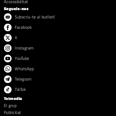
Accessibilitat
Segueix-nos
Subscriu-te al butlletí
Facebook
X
Instagram
YouTube
WhatsApp
Telegram
TikTok
Totmedia
El grup
Publicitat