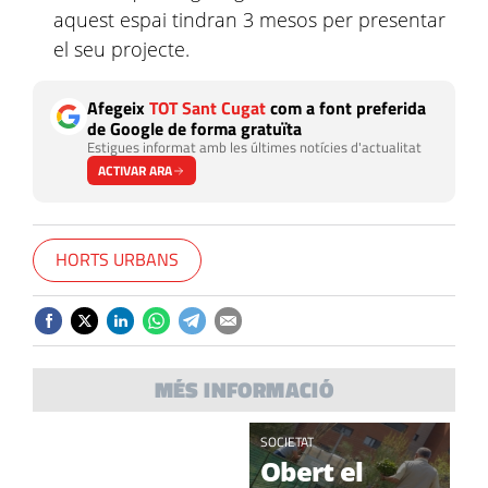
aquest espai tindran 3 mesos per presentar
el seu projecte.
Afegeix
TOT Sant Cugat
com a font preferida
de Google de forma gratuïta
Estigues informat amb les últimes notícies d'actualitat
ACTIVAR ARA
HORTS URBANS
MÉS INFORMACIÓ
OPINIÓ
SOCIETAT
Volpelleres
Obert el