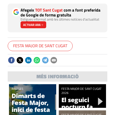
Afegeix
TOT Sant Cugat
com a font preferida
de Google de forma gratuïta
Estigues informat amb les últimes notícies d'actualitat
ACTIVAR ARA
FESTA MAJOR DE SANT CUGAT
MÉS INFORMACIÓ
IMATGES
FESTA MAJOR DE SANT CUGAT
2026
Dimarts de
El seguici
Festa Major,
nocturn fa
inici de festa
esclatar la nit
FESTA MAJOR DE SANT CUGAT