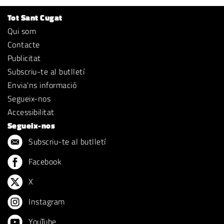
Tot Sant Cugat
Qui som
Contacte
Publicitat
Subscriu-te al butlletí
Envia'ns informació
Segueix-nos
Accessibilitat
Segueix-nos
Subscriu-te al butlletí
Facebook
X
Instagram
YouTube