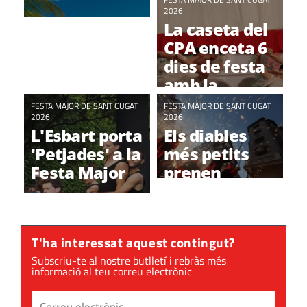
santcugatenca
2026
La caseta del
CPA enceta 6
dies de festa
amb la
cultura
FESTA MAJOR DE SANT CUGAT
FESTA MAJOR DE SANT CUGAT
2026
andalusa com
2026
L'Esbart porta
Els diables
a
'Petjades' a la
més petits
protagonista
Festa Major
prenen
divendres
Sant Cugat
T'ha interessat aquest contingut?
Subscriu-te al nostre butlletí i rebràs més
informació al teu correu electrònic