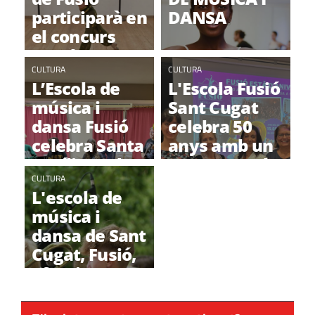
participarà en
DANSA
el concurs
Youth
American
CULTURA
CULTURA
L’Escola de
L'Escola Fusió
Grand Prix
música i
Sant Cugat
dansa Fusió
celebra 50
celebra Santa
anys amb un
Cecília amb
programa ple
un concert
CULTURA
de música i
L'escola de
dansa
música i
dansa de Sant
Cugat, Fusió,
ofereix
música
moderna per