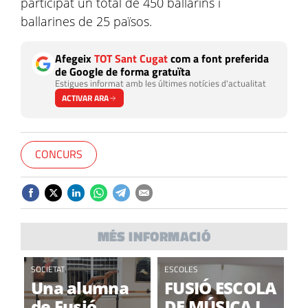
participat un total de 450 ballarins i
ballarines de 25 països.
Afegeix
TOT Sant Cugat
com a font preferida
de Google de forma gratuïta
Estigues informat amb les últimes notícies d'actualitat
ACTIVAR ARA
CONCURS
MÉS INFORMACIÓ
SOCIETAT
ESCOLES
Una alumna
FUSIÓ ESCOLA
de Fusió
DE MÚSICA I