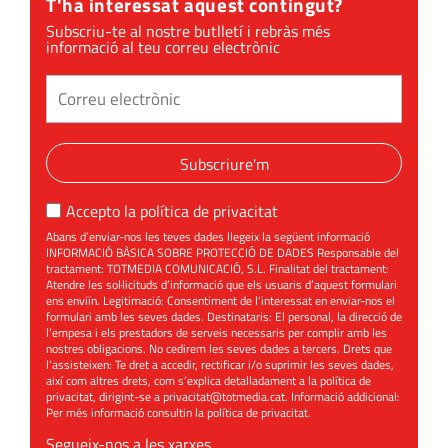
T'ha interessat aquest contingut?
a infants
Subscriu-te al nostre butlletí i rebràs més
informació al teu correu electrònic
Subscriure'm
Accepto la
política de privacitat
Abans d’enviar-nos les teves dades llegeix la següent informació
INFORMACIÓ BÀSICA SOBRE PROTECCIÓ DE DADES Responsable del
tractament: TOTMEDIA COMUNICACIÓ, S.L. Finalitat del tractament:
Atendre les sol·licituds d’informació que els usuaris d’aquest formulari
ens enviïn. Legitimació: Consentiment de l’interessat en enviar-nos el
formulari amb les seves dades. Destinataris: El personal, la direcció de
l’empesa i els prestadors de serveis necessaris per complir amb les
nostres obligacions. No cedirem les seves dades a tercers. Drets que
l’assisteixen: Te dret a accedir, rectificar i/o suprimir les seves dades,
així com altres drets, com s’explica detalladament a la política de
privacitat, dirigint-se a
privacitat@totmedia.cat
. Informació addicional:
Per més informació consultin la
política de privacitat
.
Segueix-nos a les xarxes