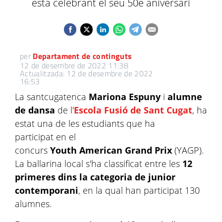
està celebrant el seu 50è aniversari
per
Departament de continguts
12 de desembre de 2022 11:38
Actualitzada: 12 de desembre de 2022
16:53
La santcugatenca
Mariona Espuny
i
alumne
de dansa
de l'
Escola Fusió de Sant Cugat
, ha
estat una de les estudiants que ha
participat en el
concurs
Youth American Grand Prix
(YAGP).
La ballarina local s'ha classificat entre les
12
primeres dins la categoria de junior
contemporani
, en la qual han participat 130
alumnes.