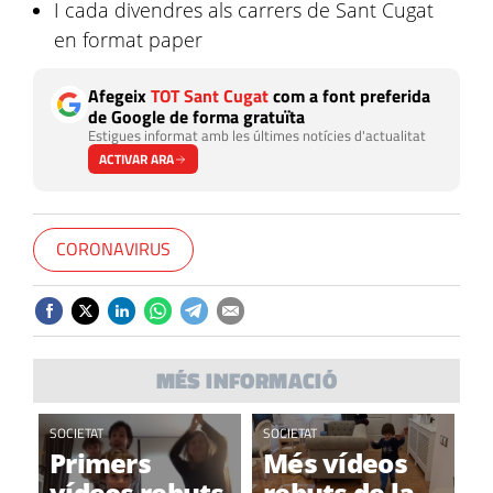
I cada divendres als carrers de Sant Cugat
en format paper
Afegeix
TOT Sant Cugat
com a font preferida
de Google de forma gratuïta
Estigues informat amb les últimes notícies d'actualitat
ACTIVAR ARA
CORONAVIRUS
MÉS INFORMACIÓ
SOCIETAT
SOCIETAT
Primers
Més vídeos
vídeos rebuts
rebuts de la