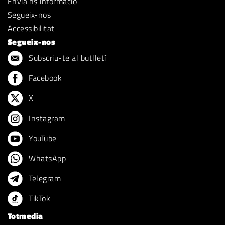
Envia'ns informació
Segueix-nos
Accessibilitat
Segueix-nos
Subscriu-te al butlletí
Facebook
X
Instagram
YouTube
WhatsApp
Telegram
TikTok
Totmedia