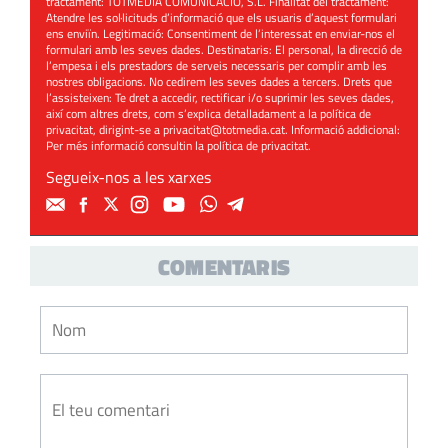
tractament: TOTMEDIA COMUNICACIÓ, S.L. Finalitat del tractament:
Atendre les sol·licituds d’informació que els usuaris d’aquest formulari
ens enviïn. Legitimació: Consentiment de l’interessat en enviar-nos el
formulari amb les seves dades. Destinataris: El personal, la direcció de
l’empesa i els prestadors de serveis necessaris per complir amb les
nostres obligacions. No cedirem les seves dades a tercers. Drets que
l’assisteixen: Te dret a accedir, rectificar i/o suprimir les seves dades,
així com altres drets, com s’explica detalladament a la política de
privacitat, dirigint-se a
privacitat@totmedia.cat
. Informació addicional:
Per més informació consultin la
política de privacitat
.
Segueix-nos a les xarxes
COMENTARIS