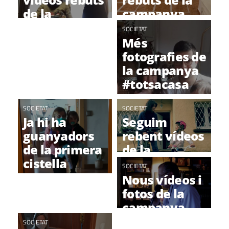
de la
campanya
campanya
#totsacasa
SOCIETAT
#totsacasa
Més
fotografies de
la campanya
#totsacasa
SOCIETAT
SOCIETAT
Ja hi ha
Seguim
guanyadors
rebent vídeos
de la primera
de la
cistella
campanya
SOCIETAT
#totsacasa!
#totsacasa !
Nous vídeos i
fotos de la
campanya
#totsacasa !
SOCIETAT