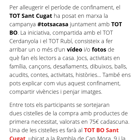
Per alleugerir el període de confinament, el
TOT Sant Cugat
ha posat en marxa la
campanya
#totsacasa
juntament amb
TOT
BO
. La iniciativa, compartida amb el TOT
Cerdanyola i el TOT Rubí, consisteix a fer
arribar un o més d'un
vídeo
i/o
fotos
de
què fan els lectors a casa. Jocs, activitats en
família, cançons, desafiaments, dibuixos, balls,
acudits, contes, activitats, històries... També ens
pots explicar com vius aquest confinament,
compartir vivències i penjar imatges.
Entre tots els participants se sortejaran
dues cistelles de la compra amb productes de
primera necessitat, valorats en 75€ cadascuna.
Una de les cistelles es farà al
TOT BO Sant
Cugat
, ubicat a la Rambla de Can Mora, 9 i la