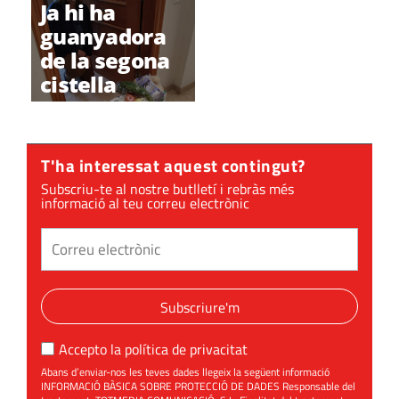
Ja hi ha
guanyadora
de la segona
cistella
#totsacasa!
T'ha interessat aquest contingut?
Subscriu-te al nostre butlletí i rebràs més
informació al teu correu electrònic
Subscriure'm
Accepto la
política de privacitat
Abans d’enviar-nos les teves dades llegeix la següent informació
INFORMACIÓ BÀSICA SOBRE PROTECCIÓ DE DADES Responsable del