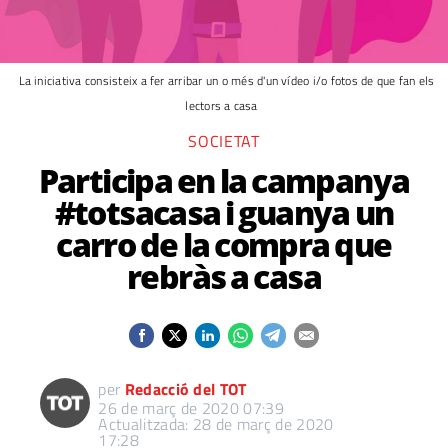
La iniciativa consisteix a fer arribar un o més d'un vídeo i/o fotos de que fan els
lectors a casa
SOCIETAT
Participa en la campanya
#totsacasa i guanya un
carro de la compra que
rebràs a casa
per
Redacció del TOT
26 de març de 2020 07:39
Actualitzada: 28 de març de 2020
17:28