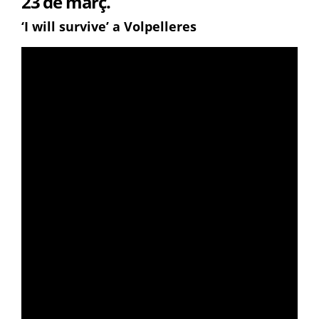
23 de març.
‘I will survive’ a Volpelleres