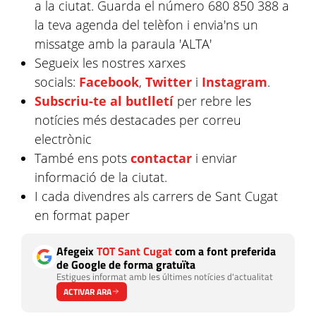
a la ciutat. Guarda el número 680 850 388 a
la teva agenda del telèfon i envia'ns un
missatge amb la paraula 'ALTA'
Segueix les nostres xarxes
socials:
Facebook
,
Twitter
i
Instagram
.
Subscriu-te al butlletí
per rebre les
notícies més destacades per correu
electrònic
També ens pots
contactar
i enviar
informació de la ciutat.
I cada divendres als carrers de Sant Cugat
en format paper
Afegeix
TOT Sant Cugat
com a font preferida
de Google de forma gratuïta
Estigues informat amb les últimes notícies d'actualitat
ACTIVAR ARA