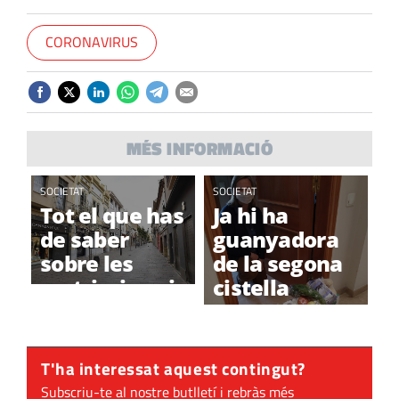
CORONAVIRUS
MÉS INFORMACIÓ
SOCIETAT
SOCIETAT
Tot el que has
Ja hi ha
de saber
guanyadora
sobre les
de la segona
restriccions i
cistella
el
#totsacasa!
confinament
T'ha interessat aquest contingut?
Subscriu-te al nostre butlletí i rebràs més