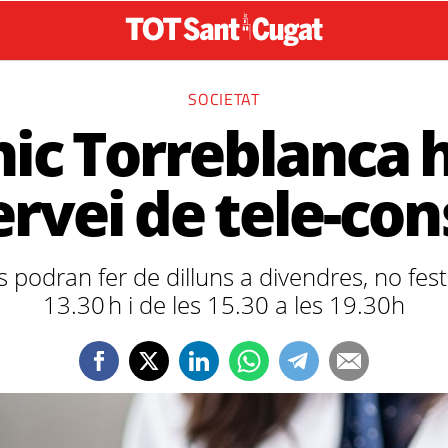
SOCIETAT
nic Torreblanca 
ervei de tele-con
s podran fer de dilluns a divendres, no festi
13.30 h i de les 15.30 a les 19.30h