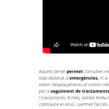
Aquest servei
permet
consultes m
està destinat a
emergències,
ni a
eviten desplaçaments al centre mèdi
per a
seguiment de tractament
i tractaments. A més, també limita 
contraure el virus, i permet l'accé