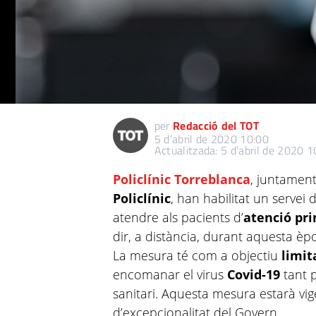
per
Redacció del TOT
5 d’abril de 2020 10:00
Actualitzada: 5 d’abril de 2020 1
Policlínic Torreblanca
, juntament
Policlínic
, han habilitat un servei
atendre als pacients d’
atenció pr
dir, a distància, durant aquesta 
La mesura té com a objectiu
limit
encomanar el virus
Covid-19
tant p
sanitari. Aquesta mesura estarà vigen
d’excepcionalitat del Govern.