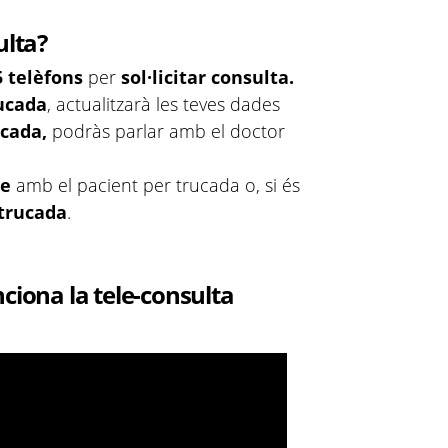
ulta?
5 telèfons
per
sol·licitar consulta.
ucada
, actualitzarà les teves dades
ucada,
podràs parlar amb el doctor
te
amb el pacient per trucada o, si és
trucada
.
ciona la tele-consulta