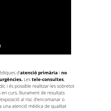
èdiques d'
atenció primària
i
no
urgències.
Les
tele-consultes
,
c i és possible realitzar-les sobretot
s
en curs, lliurament de resultats
l'exposició al risc d'encomanar o
s a una atenció mèdica de qualitat