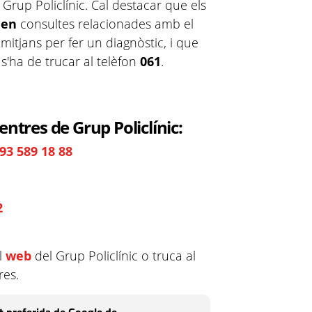
 Grup Policlínic. Cal destacar que els
nen
consultes relacionades amb el
itjans per fer un diagnòstic, i que
 s'ha de trucar al telèfon
061
.
entres de Grup Policlínic:
93 589 18 88
2
el
web
del Grup Policlínic o truca al
res.