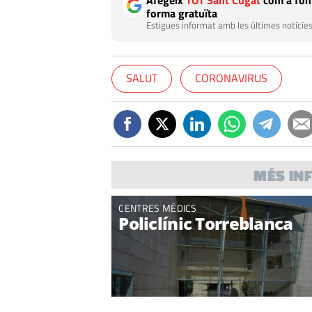
Afegeix
TOT Sant Cugat
com a font
forma gratuïta
Estigues informat amb les últimes notícies
SALUT
CORONAVIRUS
MÉS IN
CENTRES MÈDICS
Policlínic Torreblanca