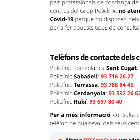
pels professionals de confiança del
centres del Grup Policlínic
no ate
Covid-19
perquè no disposen dels m
per a fer aquests tipus de consulta
Telèfons de contacte dels c
Policlínic Torreblanca
Sant Cugat
:
Policlínic
Sabadell
:
93 716 26 27
Policlínic
Terrassa
:
93 788 84 45
Policlínic
Cerdanyola
:
93 592 26 6
Policlínic
Rubí
:
93 697 80 40
Per a més informació
, consulta 
telèfon de qualsevol dels seus cent