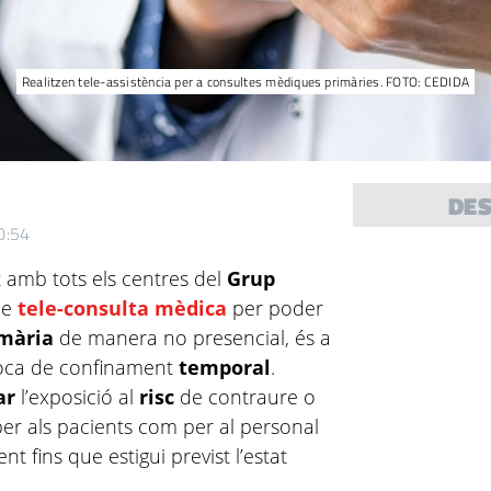
Realitzen tele-assistència per a consultes mèdiques primàries. FOTO: CEDIDA
DE
0:54
 amb tots els centres del
Grup
 de
tele-consulta mèdica
per poder
imària
de manera no presencial, és a
època de confinament
temporal
.
ar
l’exposició al
risc
de contraure o
er als pacients com per al personal
t fins que estigui previst l’estat