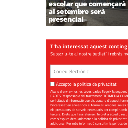
escolar que començarà
al setembre serà
presencial
T'ha interessat aquest conting
Subscriu-te al nostre butlletí i rebràs m
Accepto la
política de privacitat
Abans d’enviar-nos les teves dades llegeix la seg
DADES Responsable del tractament: TOTMEDIA COMUNIC
sol·licituds d’informació que els usuaris d’aquest for
l’interessat en enviar-nos el formulari amb les seves d
els prestadors de serveis necessaris per complir amb 
tercers. Drets que l’assisteixen: Te dret a accedir, rect
com s’explica detalladament a la política de privacitat,
addicional: Per més informació consultin la
política de