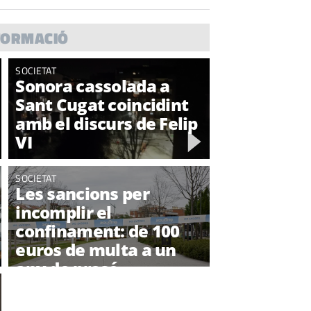
FORMACIÓ
SOCIETAT
Sonora cassolada a
Sant Cugat coincidint
amb el discurs de Felip
VI
SOCIETAT
Les sancions per
incomplir el
confinament: de 100
euros de multa a un
any de presó