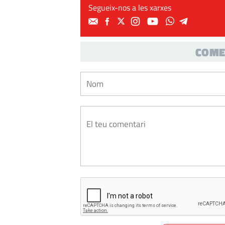
Segueix-nos a les xarxes
COME