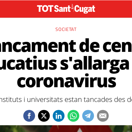
SOCIETAT
tancament de cen
catius s'allarga
coronavirus
instituts i universitats estan tancades des 