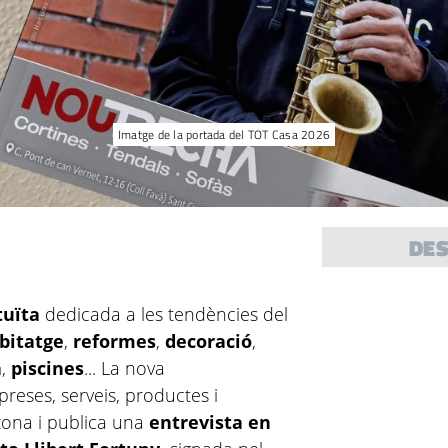
Imatge de la portada del TOT Casa 2026
DE
tuïta
dedicada a les tendències del
bitatge
,
reformes
,
decoració
,
a
,
piscines
... La nova
preses, serveis, productes i
 zona i publica una
entrevista en