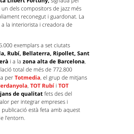
ta Llibert Fortuny,
signada pel
és un dels compositors de jazz més
pliament reconegut i guardonat. La
a la interiorista i creadora de
5.000 exemplars a set ciutats
, Rubí, Bellaterra, Ripollet, Sant
berà
i a la
zona alta de Barcelona
,
ció total de més de 772.800
ta per
Totmedia
, el grup de mitjans
Cerdanyola
,
TOT Rubí
i
TOT
jans de qualitat
fets des del
 valor per integrar empreses i
 publicació està feta amb aquest
e l’entorn.