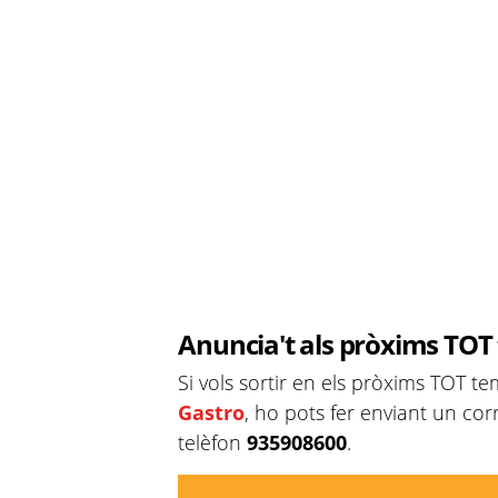
Anuncia't als pròxims TOT
Si vols sortir en els pròxims TOT te
Gastro
, ho pots fer enviant un cor
telèfon
935908600
.