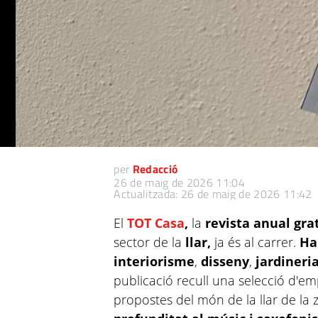
per
Redacció
26 de maig de 2026 11:04
Actualitzada: 26 de maig de 2026 11:42
El
TOT Casa
,
la
revista anual gra
sector de la
llar,
ja és al carrer.
Ha
interiorisme
,
disseny
,
jardineri
publicació recull una selecció d'em
propostes del món de la llar de la