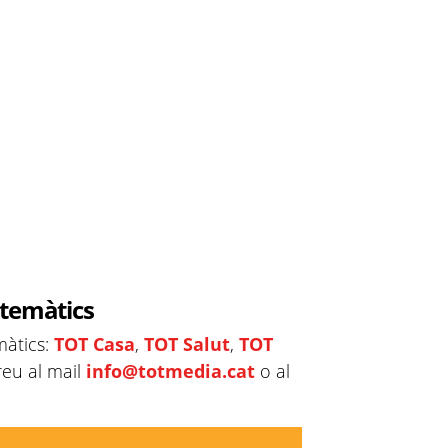
 temàtics
màtics:
TOT Casa
,
TOT Salut
,
TOT
reu al mail
info@totmedia.cat
o al