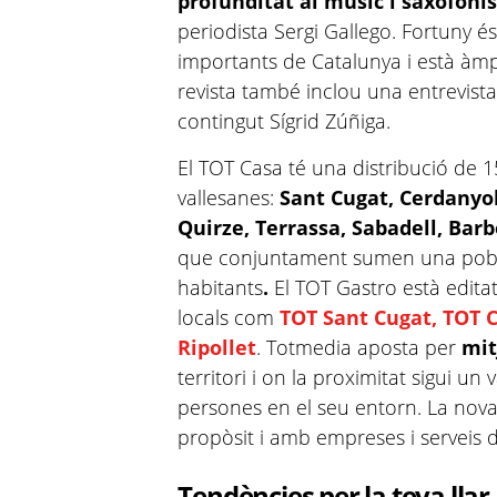
profunditat al músic i saxofonis
periodista Sergi Gallego. Fortuny 
importants de Catalunya i està àm
revista també inclou una entrevista 
contingut Sígrid Zúñiga.
El TOT Casa té una distribució de 1
vallesanes:
Sant Cugat, Cerdanyola
Quirze, Terrassa, Sabadell, Bar
que conjuntament sumen una pobla
habitants
.
El TOT Gastro està edita
locals com
TOT Sant Cugat,
TOT 
Ripollet
. Totmedia aposta per
mit
territori i on la proximitat sigui un
persones en el seu entorn. La nova
propòsit i amb empreses i serveis d
Tendències per la teva llar