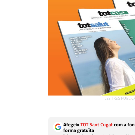
LES TRES PUBLI
Afegeix
TOT Sant Cugat
com a font
forma gratuïta