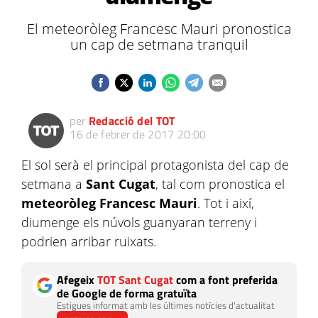
El meteoròleg Francesc Mauri pronostica
un cap de setmana tranquil
per
Redacció del TOT
16 de febrer de 2017 20:00
El sol serà el principal protagonista del cap de
setmana a
Sant Cugat
, tal com pronostica el
meteoròleg Francesc Mauri
. Tot i així,
diumenge els núvols guanyaran terreny i
podrien arribar ruixats.
Afegeix
TOT Sant Cugat
com a font preferida
de Google de forma gratuïta
Estigues informat amb les últimes notícies d'actualitat