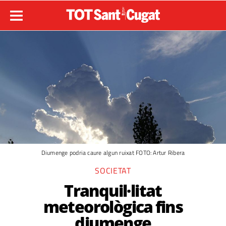
Diumenge podria caure algun ruixat FOTO: Artur Ribera
SOCIETAT
Tranquil·litat
meteorològica fins
diumenge