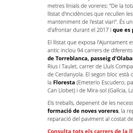
metres linials de voreres: "De la tot
llistat d'incidències que recullen le
manteniment de l'estat viari". És un 
d'afrontar durant el 2017 i
que es 
El llistat que exposa l'Ajuntament es
antic inclou 94 carrers de diferent
de Torreblanca, passeig d'Olaba
Rius i Taulet, carrer de Lluís Comp
de Cerdanyola. El segon bloc està de
la
Floresta
(Emeterio Escudero, pas
Can Llobet) i de Mira-sol (Galícia,
Els treballs, depenent de les necess
formació de noves voreres
, la r
reparació del paviment al costat del
Consulta tots els carrers de la ll