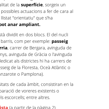
alitat de la
superfície
, sorgeix un
s possibles actuacions a fer de cara al
llistat "orientatiu" que s'ha
pot anar ampliant.
tà dividit en dos blocs. El del nucli
s barris, com per exemple:
passeig
rria
, carrer de Bergara, avinguda de
anys, avinguda de Gràcia o l'avinguda
dicat als districtes hi ha carrers de
seig de la Floresta, Oceà Atlàntic o
 Lanzarote o Pamplona).
itats de cada àmbit, consistiran en la
eparació de voreres existents o
s escorcells; entre altres.
ista
(a partir de la pàgina 2)