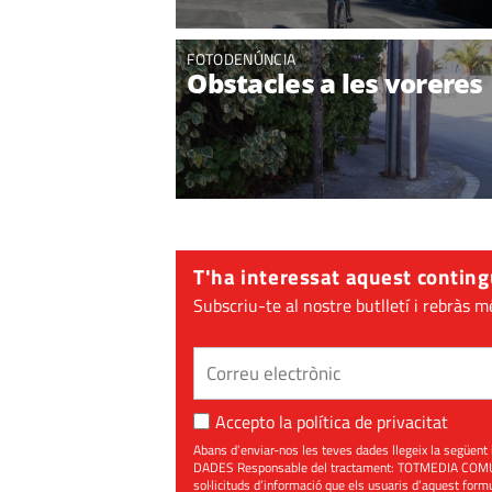
FOTODENÚNCIA
Obstacles a les voreres
T'ha interessat aquest conting
Subscriu-te al nostre butlletí i rebràs m
Accepto la
política de privacitat
Abans d’enviar-nos les teves dades llegeix la seg
DADES Responsable del tractament: TOTMEDIA COMUNIC
sol·licituds d’informació que els usuaris d’aquest for