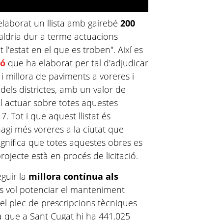
elaborat un llista amb gairebé
200
caldria dur a terme actuacions
l'estat en el que es troben". Així es
ió
que ha elaborat per tal d'adjudicar
 i millora de paviments a voreres i
 dels districtes, amb un valor de
ol actuar sobre totes aquestes
7. Tot i que aquest llistat és
hagi més voreres a la ciutat que
ignifica que totes aquestes obres es
rojecte està en procés de licitació.
eguir la
millora contínua als
es vol potenciar el manteniment
 el plec de prescripcions tècniques
ca que a Sant Cugat hi ha 441.025