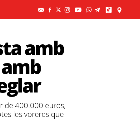
ista amb
s amb
eglar
lor de 400.000 euros,
totes les voreres que