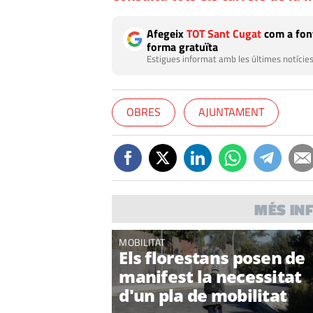
Afegeix
TOT Sant Cugat
com a font
forma gratuïta
Estigues informat amb les últimes notícies
OBRES
AJUNTAMENT
MÉS IN
MOBILITAT
Els florestans posen de
manifest la necessitat
d'un pla de mobilitat