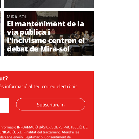
MIRA-SOL
El manteniment de la
via pública i
l'incivisme centren el
debat de Mira-sol
ut?
és informació al teu correu electrònic
Subscriure'm
üent informació INFORMACIÓ BÀSICA SOBRE PROTECCIÓ DE
ACIÓ, S.L. Finalitat del tractament: Atendre les
mulari ens enviïn. Legitimació: Consentiment de