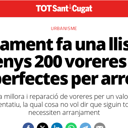
URBANISME
ament fa una ll
nys 200 vorere
erfectes per arr
la millora i reparació de voreres per un va
ientatiu, la qual cosa no vol dir que siguin 
necessiten arranjament