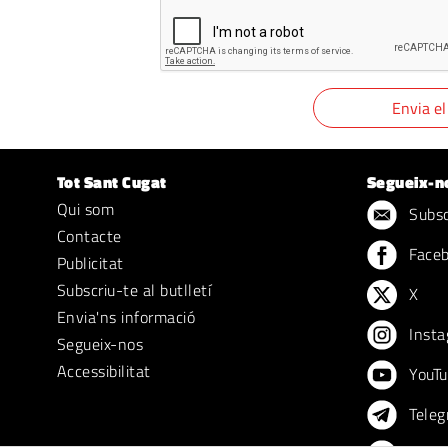
Tot Sant Cugat
Segueix-n
Qui som
Subscr
Contacte
Face
Publicitat
Subscriu-te al butlletí
X
Envia'ns informació
Insta
Segueix-nos
Accessibilitat
YouTu
Teleg