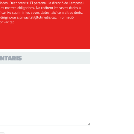
ades. Destinataris: El personal, la direcció de l’empesa i
les nostres obligacions. No cedirem les seves dades a
ificar i/o suprimir les seves dades, així com altres drets,
 dirigint-se a
privacitat@totmedia.cat
. Informació
 privacitat
.
NTARIS