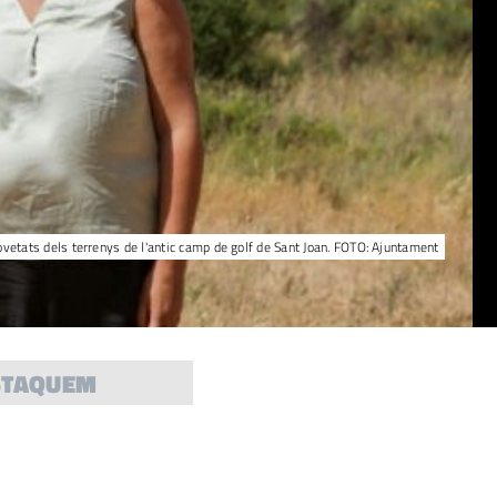
s novetats dels terrenys de l'antic camp de golf de Sant Joan. FOTO: Ajuntament
STAQUEM