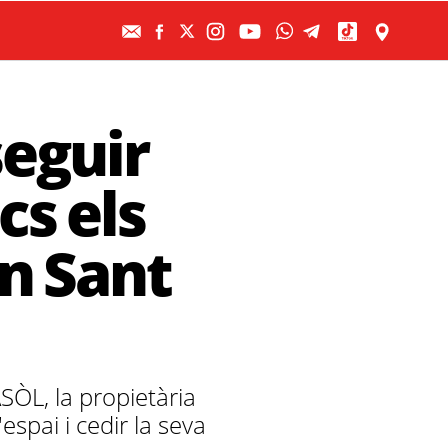
eguir
cs els
an Sant
ÒL, la propietària
espai i cedir la seva