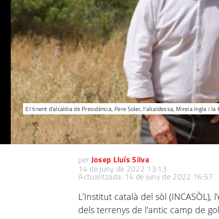
El tinent d'alcaldia de Presidència, Pere Soler, l'alcaldessa, Mireia Ingla i 
per
Josep Lluís Silva
14 de juny de 2022 13:13
Actualitzada: 14 de juny de 2022 16:57
L’Institut català del sòl (INCASÒL), 
dels terrenys de l'antic camp de gol