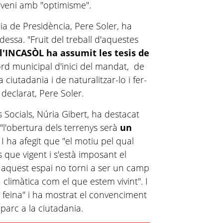
onveni amb "optimisme".
dia de Presidència, Pere Soler, ha
dessa. "Fruit del treball d'aquestes
l'INCASÒL ha assumit les tesis de
cord municipal d'inici del mandat, de
 ciutadania i de naturalitzar-lo i fer-
 declarat, Pere Soler.
s Socials, Núria Gibert, ha destacat
e "l'obertura dels terrenys serà
un
. I ha afegit que "el motiu pel qual
ue vigent i s'està imposant el
 aquest espai no torni a ser un camp
climàtica com el que estem vivint". I
 feina" i ha mostrat el convenciment
parc a la ciutadania.