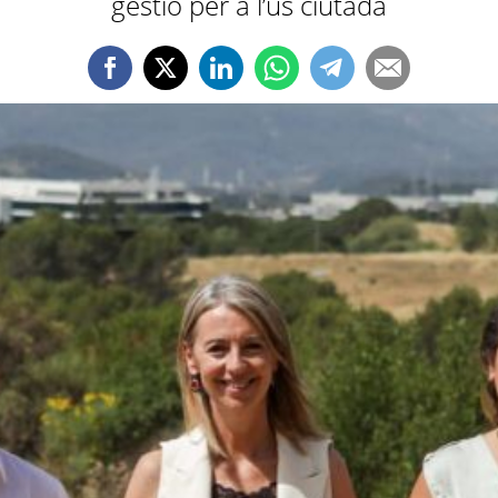
gestió per a l’ús ciutadà