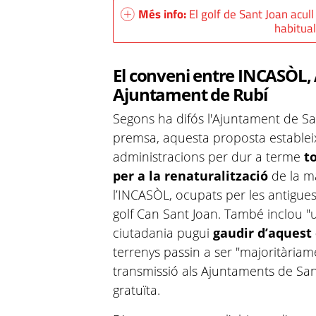
Més info:
El golf de Sant Joan acul
habitual
El conveni entre INCASÒL,
Ajuntament de Rubí
Segons ha difós l'Ajuntament de Sa
premsa, aquesta proposta estableix
administracions per dur a terme
t
per a la renaturalització
de la ma
l’INCASÒL, ocupats per les antigues
golf Can Sant Joan. També inclou "u
ciutadania pugui
gaudir d’aquest 
terrenys passin a ser "majoritàriam
transmissió als Ajuntaments de San
gratuïta.