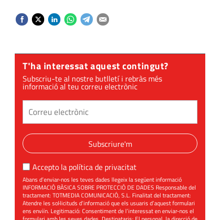
T'ha interessat aquest contingut?
Subscriu-te al nostre butlletí i rebràs més
informació al teu correu electrònic
Subscriure'm
Accepto la
política de privacitat
Abans d’enviar-nos les teves dades llegeix la següent informació
INFORMACIÓ BÀSICA SOBRE PROTECCIÓ DE DADES Responsable del
tractament: TOTMEDIA COMUNICACIÓ, S.L. Finalitat del tractament:
Atendre les sol·licituds d’informació que els usuaris d’aquest formulari
ens enviïn. Legitimació: Consentiment de l’interessat en enviar-nos el
formulari amb les seves dades. Destinataris: El personal, la direcció de