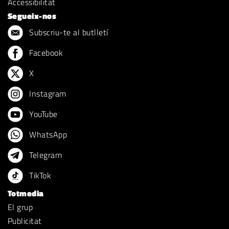
Accessibilitat
Segueix-nos
Subscriu-te al butlletí
Facebook
X
Instagram
YouTube
WhatsApp
Telegram
TikTok
Totmedia
El grup
Publicitat