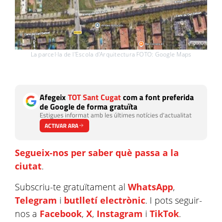
La parcel·la de l'Escola d'Arquitectura FOTO: Google Maps
Afegeix
TOT Sant Cugat
com a font preferida
de Google de forma gratuïta
Estigues informat amb les últimes notícies d'actualitat
ACTIVAR ARA
Segueix-nos per saber què passa a la
ciutat
.
Subscriu-te gratuïtament al
WhatsApp
,
Telegram
i
butlletí electrònic
. I pots seguir-
nos a
Facebook
,
X
,
Instagram
i
TikTok
.