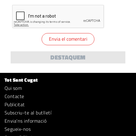
DESTAQUEM
Tot Sant Cugat
Qui som
Contacte
Publicitat
Subscriu-te al butlletí
Envia'ns informació
Segueix-nos