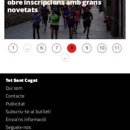
obre inscripcions amb grans
novetats
1
...
6
7
8
9
10
11
...
Tot Sant Cugat
Qui som
Contacte
Publicitat
Subscriu-te al butlletí
Envia'ns informació
Segueix-nos