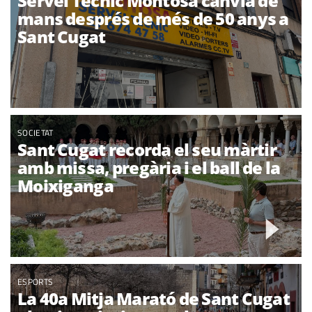
Servei Tècnic Montosa canvia de
mans després de més de 50 anys a
Sant Cugat
SOCIETAT
Sant Cugat recorda el seu màrtir
amb missa, pregària i el ball de la
Moixiganga
ESPORTS
La 40a Mitja Marató de Sant Cugat