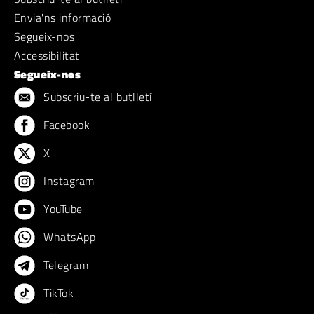
Envia'ns informació
Segueix-nos
Accessibilitat
Segueix-nos
Subscriu-te al butlletí
Facebook
X
Instagram
YouTube
WhatsApp
Telegram
TikTok