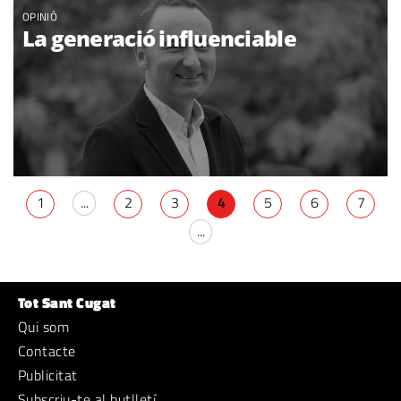
OPINIÓ
La generació influenciable
1
...
2
3
4
5
6
7
...
Tot Sant Cugat
Qui som
Contacte
Publicitat
Subscriu-te al butlletí