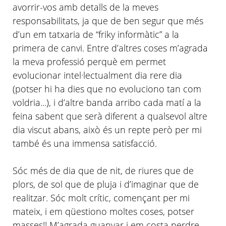
avorrir-vos amb detalls de la meves
responsabilitats, ja que de ben segur que més
d’un em tatxaria de “
friky
informàtic” a la
primera de canvi. Entre
d’altres
coses
m’agrada
la meva professió perquè em permet
evolucionar
intel
·
lectualment
dia rere dia
(potser hi ha dies que no evoluciono tan com
voldria...), i
d’altre
banda arribo cada matí a la
feina sabent que serà diferent a qualsevol altre
dia viscut abans, això és un repte però per mi
també és una immensa satisfacció.
Sóc més de dia que de nit, de riures que de
plors, de sol que de pluja i
d’imaginar
que de
realitzar. Sóc molt crític, començant per mi
mateix, i em qüestiono moltes coses, potser
masses!!
M’agrada
guanyar i em costa perdre.