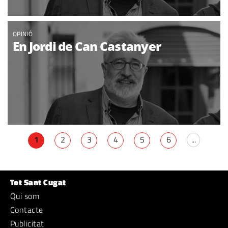
OPINIÓ
En Jordi de Can Castanyer
1
2
3
4
5
6
...
Tot Sant Cugat
Qui som
Contacte
Publicitat