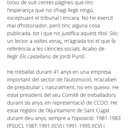
totxo de vuit-centes pàgines que tinc
l'esperança
que no s'hagi llegit ningú,
exceptuant el tribunal i encara. No he exercit
mai
d'historiador
, però tinc alguna cosa
publicada, tot i que no justifica aquest títol. Sóc
un lector a voltes voraç,
m'agrada
tot el que fa
referència a les ciències socials. Acabo de
llegir
Els castellans
, de Jordi
Puntí
.
He treballat durant 41 anys en una empresa
important del sector de
l'automoció
,
m'acaben
de
prejubuilar
i, naturalment, no em
queixo
. He
estat president del seu Comitè de treballadors
durant sis anys, en representació de
CCOO
. He
estat regidor de
l'Ajuntament
de Sant Cugat
durant deu anys, sempre a
l'oposició
: 1981-1983
(
PSUC
), 1987-1991 (
ICV
) i 1991-1995 (
ICV
) i