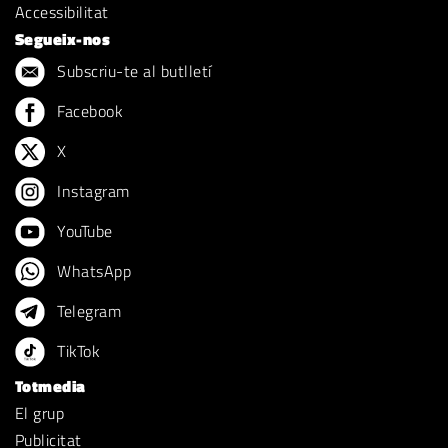
Accessibilitat
Segueix-nos
Subscriu-te al butlletí
Facebook
X
Instagram
YouTube
WhatsApp
Telegram
TikTok
Totmedia
El grup
Publicitat