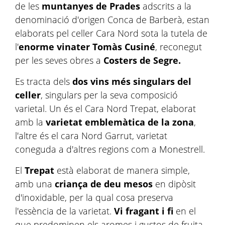
de les
muntanyes de Prades
adscrits a la
denominació d'origen Conca de Barberà, estan
elaborats pel celler Cara Nord sota la tutela de
l'
enorme vinater Tomàs Cusiné
, reconegut
per les seves obres a
Costers de Segre.
Es tracta dels
dos vins més singulars del
celler
, singulars per la seva composició
varietal. Un és el Cara Nord Trepat, elaborat
amb la
varietat emblemàtica de la zona
,
l'altre és el cara Nord Garrut, varietat
coneguda a d'altres regions com a Monestrell.
El
Trepat
està elaborat de manera simple,
amb una
criança de deu mesos
en dipòsit
d'inoxidable, per la qual cosa preserva
l'essència de la varietat.
Vi fragant i fi
en el
que predominen els aromes i gustos de fruita.