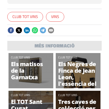
CLUB TOT VINS
VINS
MÉS INFORMACIÓ
CLUB TOT VINS
CLUB TOT VINS
Els matisos
Els Negres de
de la
Finca de Jean
Garnatxa
Leon,
l'essència del
Penedès en
CLUB TOT VINS
un estoig únic
CLUB TOT VINS
El TOT Sant
Tres caves de
Cugat
col·lecció per