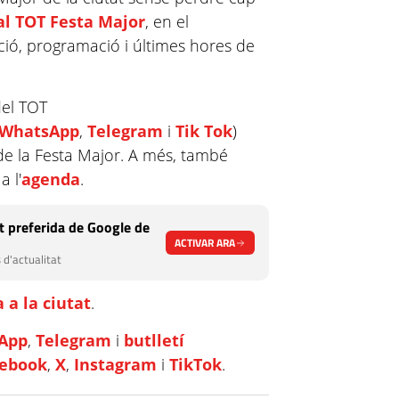
al TOT Festa Major
, en el
ció, programació i últimes hores de
del TOT
WhatsApp
,
Telegram
i
Tik Tok
)
de la Festa Major. A més, també
a l'
agenda
.
 preferida de Google de
ACTIVAR ARA
 d'actualitat
 a la ciutat
.
App
,
Telegram
i
butlletí
cebook
,
X
,
Instagram
i
TikTok
.