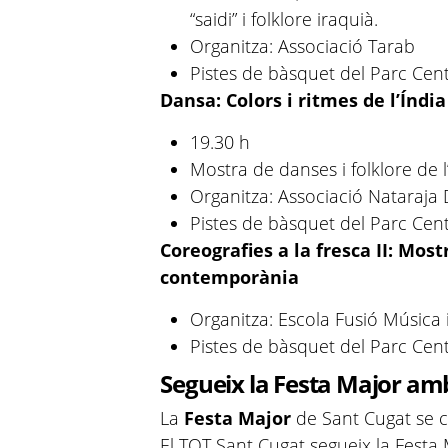
“saidi” i folklore iraquià.
Organitza: Associació Tarab
Pistes de bàsquet del Parc Cent
Dansa: Colors i ritmes de l’Índia
19.30 h
Mostra de danses i folklore de l
Organitza: Associació Nataraja
Pistes de bàsquet del Parc Cent
Coreografies a la fresca II: Most
contemporània
Organitza: Escola Fusió Música
Pistes de bàsquet del Parc Cent
Segueix la Festa Major am
La
Festa Major
de Sant Cugat se ce
El TOT Sant Cugat segueix la Festa 