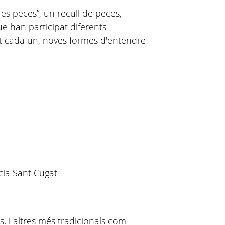
res peces”, un recull de peces,
que han participat diferents
nt cada un, noves formes d'entendre
cia Sant Cugat
lls, i altres més tradicionals com