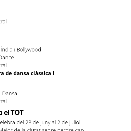
ral
’Índia i Bollywood
 Dance
ral
ra de dansa clàssica i
 i Dansa
ral
b el TOT
lebra del 28 de juny al 2 de juliol.
Major de la ciutat sense perdre cap