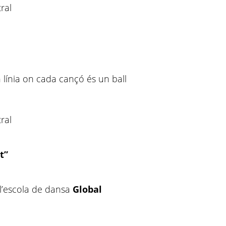
ral
 línia on cada cançó és un ball
ral
t”
l’escola de dansa
Global