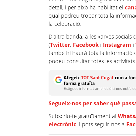
detall, i per això ha habilitat el
can
qual podreu trobar tota la informa
la celebració.
D'altra banda, a les xarxes socials 
(
Twitter
,
Facebook
i
Instagram
i
també hi haurà tota la informació 
podeu consultar totes les activitats 
Afegeix
TOT Sant Cugat
com a font
forma gratuïta
Estigues informat amb les últimes notícies
Segueix-nos per saber què passa
Subscriu-te gratuïtament al
Whats
electrònic
. I pots seguir-nos a
Fa