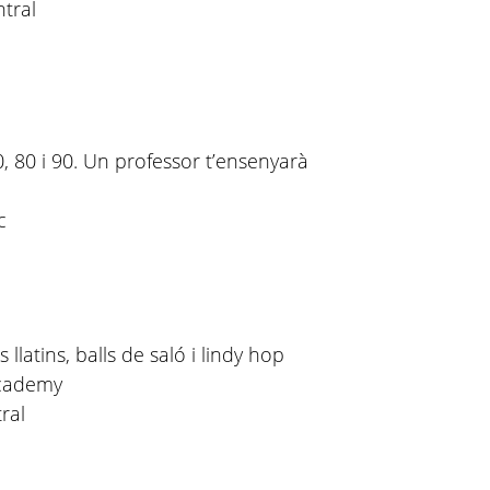
tral
, 80 i 90. Un professor t’ensenyarà
c
llatins, balls de saló i lindy hop
Academy
ral