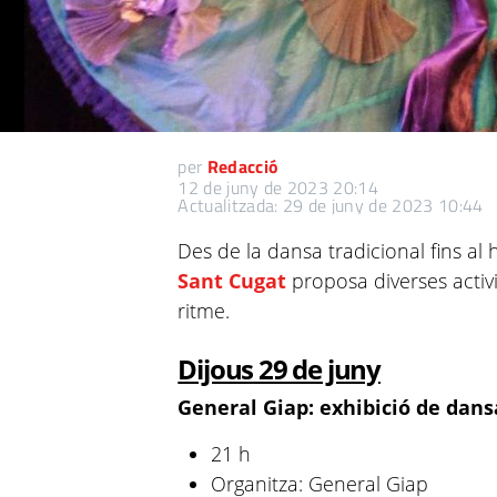
per
Redacció
12 de juny de 2023 20:14
Actualitzada: 29 de juny de 2023 10:44
Des de la dansa tradicional fins al
Sant Cugat
proposa diverses activi
ritme.
Dijous 29 de juny
General Giap: exhibició de dan
21 h
Organitza: General Giap