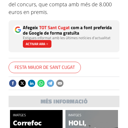
del concurs, que compta amb més de 8.000
euros en premis.
Afegeix
TOT Sant Cugat
com a font preferida
de Google de forma gratuïta
Estigues informat amb les últimes notícies d'actualitat
ACTIVAR ARA
FESTA MAJOR DE SANT CUGAT
MÉS INFORMACIÓ
IMATGES
IMATGES
Correfoc
HOLI,