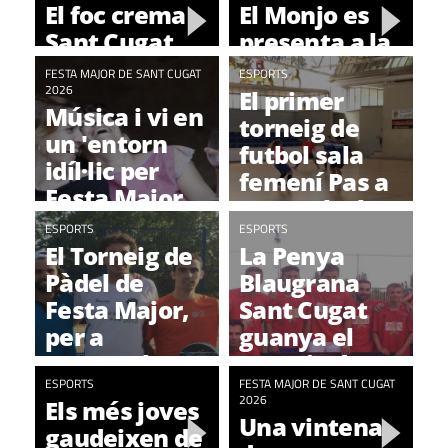
El foc crema
El Monjo es
Sant Cugat
presenta a la
per Festa
Trobada
FESTA MAJOR DE SANT CUGAT
ESPORTS
Major
Gegantera de
2026
El primer
Música i vi en
Festa Major
torneig de
un 'entorn
futbol sala
idíl·lic per
femení Pas a
Festa Major
Pas amb el
ESPORTS
Càncer de
ESPORTS
El Torneig de
La Penya
Mama, un
Pàdel de
Blaugrana
èxit
Festa Major,
Sant Cugat
per a
guanya el
Espanyol-
Torneig de
Collgrós i
ESPORTS
Futbol 7 de
FESTA MAJOR DE SANT CUGAT
2026
Els més joves
Llunell-
Festa Major
Una vintena
gaudeixen de
Cuartero