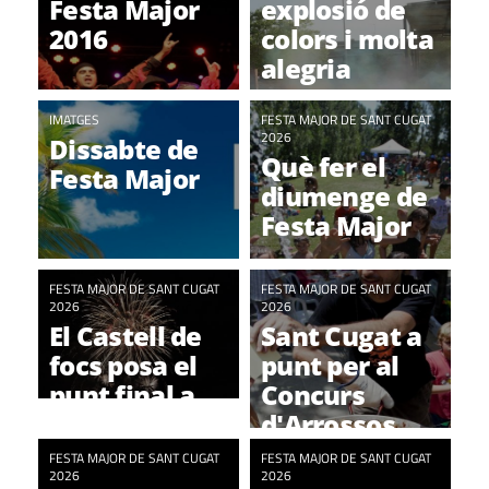
Festa Major
explosió de
2016
colors i molta
alegria
IMATGES
FESTA MAJOR DE SANT CUGAT
2026
Dissabte de
Què fer el
Festa Major
diumenge de
Festa Major
FESTA MAJOR DE SANT CUGAT
FESTA MAJOR DE SANT CUGAT
2026
2026
El Castell de
Sant Cugat a
focs posa el
punt per al
punt final a
Concurs
sis dies de
d'Arrossos
Festa Major
FESTA MAJOR DE SANT CUGAT
FESTA MAJOR DE SANT CUGAT
2026
2026