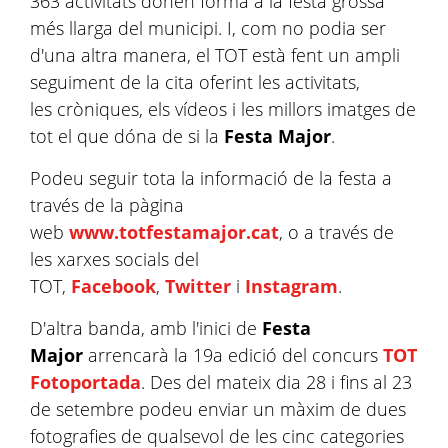
363 activitats donen forma a la festa grossa
més llarga del municipi. I, com no podia ser
d'una altra manera, el TOT està fent un ampli
seguiment de la cita oferint les activitats,
les cròniques, els vídeos i les millors imatges de
tot el que dóna de si la
Festa Major
.
Podeu seguir tota la informació de la festa a
través de la pàgina
web
www.totfestamajor.cat
, o a través de
les xarxes socials del
TOT,
Facebook
,
Twitter
i
Instagram
.
D'altra banda, amb l'inici de
Festa
Major
arrencarà la 19a edició del concurs
TOT
Fotoportada
. Des del mateix dia 28 i fins al 23
de setembre podeu enviar un màxim de dues
fotografies de qualsevol de les cinc categories