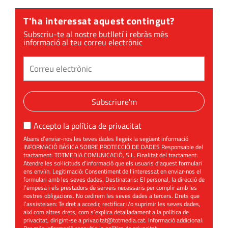
T'ha interessat aquest contingut?
Subscriu-te al nostre butlletí i rebràs més
informació al teu correu electrònic
Subscriure'm
Accepto la
política de privacitat
Abans d’enviar-nos les teves dades llegeix la següent informació
INFORMACIÓ BÀSICA SOBRE PROTECCIÓ DE DADES Responsable del
tractament: TOTMEDIA COMUNICACIÓ, S.L. Finalitat del tractament:
Atendre les sol·licituds d’informació que els usuaris d’aquest formulari
ens enviïn. Legitimació: Consentiment de l’interessat en enviar-nos el
formulari amb les seves dades. Destinataris: El personal, la direcció de
l’empesa i els prestadors de serveis necessaris per complir amb les
nostres obligacions. No cedirem les seves dades a tercers. Drets que
l’assisteixen: Te dret a accedir, rectificar i/o suprimir les seves dades,
així com altres drets, com s’explica detalladament a la política de
privacitat, dirigint-se a
privacitat@totmedia.cat
. Informació addicional: