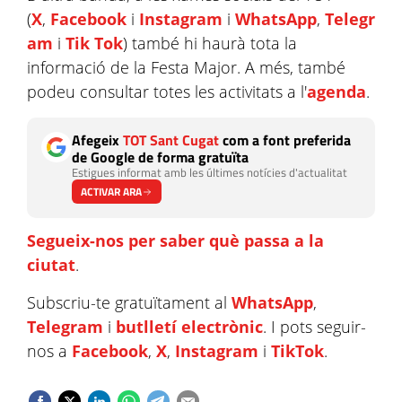
(
X
,
Facebook
i
Instagram
i
WhatsApp
,
Telegr
am
i
Tik Tok
) també hi haurà tota la
informació de la Festa Major. A més, també
podeu consultar totes les activitats a l'
agenda
.
Afegeix
TOT Sant Cugat
com a font preferida
de Google de forma gratuïta
Estigues informat amb les últimes notícies d'actualitat
ACTIVAR ARA
Segueix-nos per saber què passa a la
ciutat
.
Subscriu-te gratuïtament al
WhatsApp
,
Telegram
i
butlletí electrònic
. I pots seguir-
nos a
Facebook
,
X
,
Instagram
i
TikTok
.