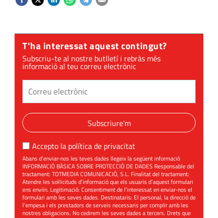
T'ha interessat aquest contingut?
Subscriu-te al nostre butlletí i rebràs més
informació al teu correu electrònic
Subscriure'm
Accepto la
política de privacitat
Abans d’enviar-nos les teves dades llegeix la següent informació
INFORMACIÓ BÀSICA SOBRE PROTECCIÓ DE DADES Responsable del
tractament: TOTMEDIA COMUNICACIÓ, S.L. Finalitat del tractament:
Atendre les sol·licituds d’informació que els usuaris d’aquest formulari
ens enviïn. Legitimació: Consentiment de l’interessat en enviar-nos el
formulari amb les seves dades. Destinataris: El personal, la direcció de
l’empesa i els prestadors de serveis necessaris per complir amb les
nostres obligacions. No cedirem les seves dades a tercers. Drets que