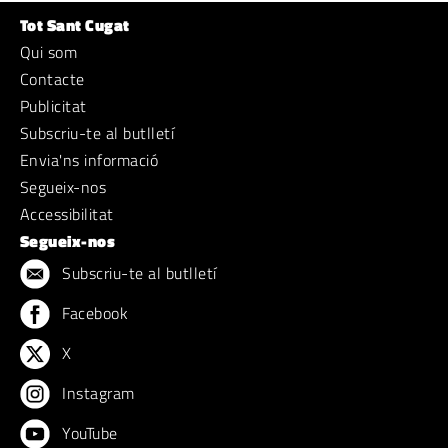
Tot Sant Cugat
Qui som
Contacte
Publicitat
Subscriu-te al butlletí
Envia'ns informació
Segueix-nos
Accessibilitat
Segueix-nos
Subscriu-te al butlletí
Facebook
X
Instagram
YouTube