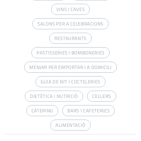
VINS I CAVES
SALONS PER A CELEBRACIONS
RESTAURANTS
PASTISSERIES I BOMBONERIES
MENJAR PER EMPORTAR I A DOMICILI
GUIA DE NIT I COCTELERIES
DIETÈTICA I NUTRICIÓ
CELLERS
CÀTERING
BARS I CAFETERIES
ALIMENTACIÓ