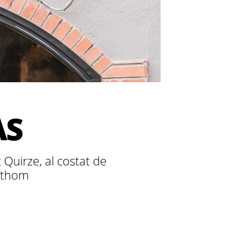
ÀS
 Quirze, al costat de
tothom