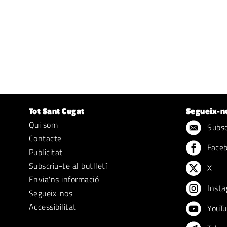
Tot Sant Cugat
Segueix-n
Qui som
Subscr
Contacte
Face
Publicitat
Subscriu-te al butlletí
X
Envia'ns informació
Insta
Segueix-nos
Accessibilitat
YouTu