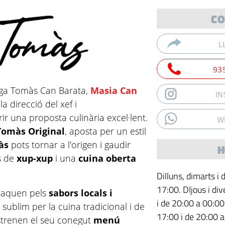
CO
L
93
ga Tomàs Can Barata,
Masia Can
I
 direcció del xef i
ir una proposta culinària excel·lent.
W
Tomàs Original
, aposta per un estil
màs
pots tornar a l'origen i gaudir
H
ts de
xup-xup
i una
cuina oberta
Dilluns, dimarts i
17:00. DIjous i di
staquen pels
sabors locals i
i de 20:00 a 00:00
 sublim per la cuina tradicional i de
17:00 i de 20:00 
estrenen el seu conegut
menú