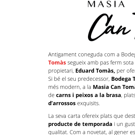
Antigament coneguda com a Bode
Tomàs
segueix amb pas ferm sota la
propietari,
Eduard Tomàs,
per ofer
Si bé el seu predecessor,
Bodega 
més modern, a la
Masia Can To
de
carns i peixos a la brasa
, pla
d’arrossos
exquisits.
La seva carta ofereix plats que de
producte de temporada
i un gust
qualitat. Com a novetat, al gener 