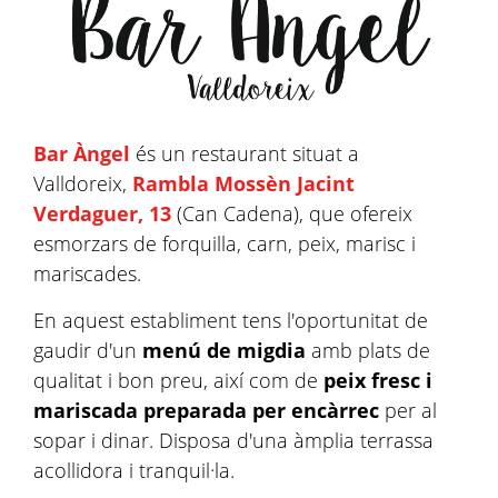
Bar Àngel
és un restaurant situat a
Valldoreix,
Rambla Mossèn Jacint
Verdaguer, 13
(Can Cadena), que ofereix
esmorzars de forquilla, carn, peix, marisc i
mariscades.
En aquest establiment tens l'oportunitat de
gaudir d'un
menú de migdia
amb plats de
qualitat i bon preu, així com de
peix fresc i
mariscada preparada per encàrrec
per al
sopar i dinar. Disposa d'una àmplia terrassa
acollidora i tranquil·la.