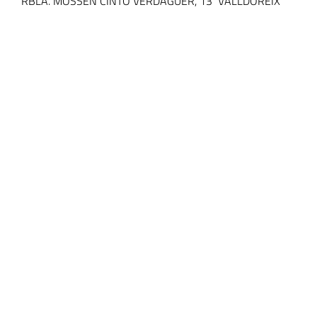
RBLA. MOSSEN CINTO VERDAGUER, 13 VALLDOREIX