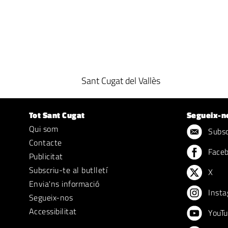
Sant Cugat del Vallès
Tot Sant Cugat
Segueix-n
Qui som
Subscr
Contacte
Face
Publicitat
Subscriu-te al butlletí
X
Envia'ns informació
Insta
Segueix-nos
Accessibilitat
YouTu