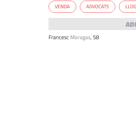
VENDA
ADVOCATS
LLO
AD
Francesc
Moragas
, 58