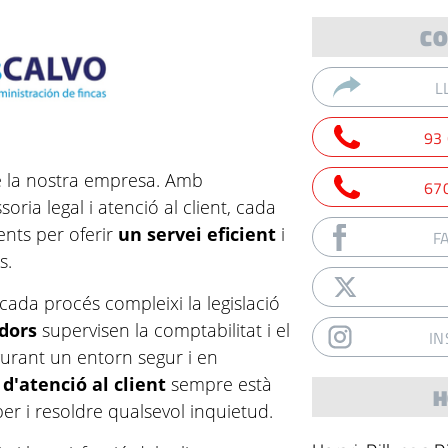
CO
L
93
 de la nostra empresa. Amb
67
oria legal i atenció al client, cada
nts per oferir
un servei eficient
i
F
s.
cada procés compleixi la legislació
dors
supervisen la comptabilitat i el
I
gurant un entorn segur i en
 d'atenció al client
sempre està
H
per i resoldre qualsevol inquietud.