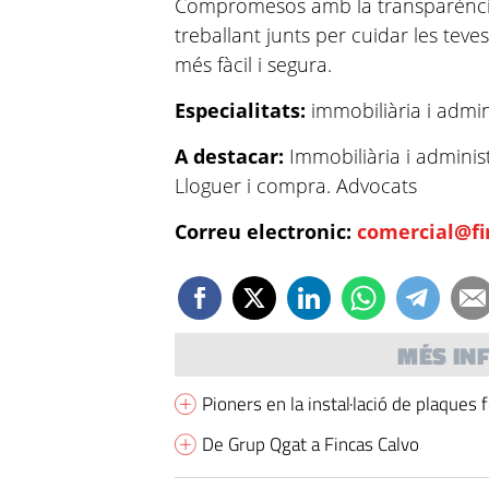
Compromesos amb la transparència i 
treballant junts per cuidar les teve
més fàcil i segura.
Especialitats:
immobiliària i admi
A destacar:
Immobiliària i adminis
Lloguer i compra. Advocats
Correu electronic:
comercial@fi
MÉS IN
Pioners en la instal·lació de plaques
De Grup Qgat a Fincas Calvo