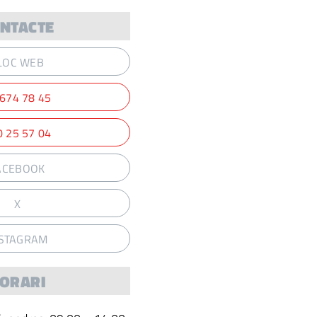
NTACTE
LOC WEB
 674 78 45
0 25 57 04
ACEBOOK
X
NSTAGRAM
ORARI