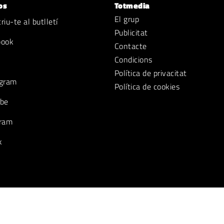
os
Totmedia
El grup
iu-te al butlletí
Publicitat
book
Contacte
Condicions
Política de privacitat
gram
Política de cookies
be
ram
k