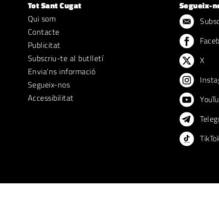
Tot Sant Cugat
Segueix-n
Qui som
Subscr
Contacte
Face
Publicitat
Subscriu-te al butlletí
X
Envia'ns informació
Insta
Segueix-nos
Accessibilitat
YouTu
Teleg
TikTo