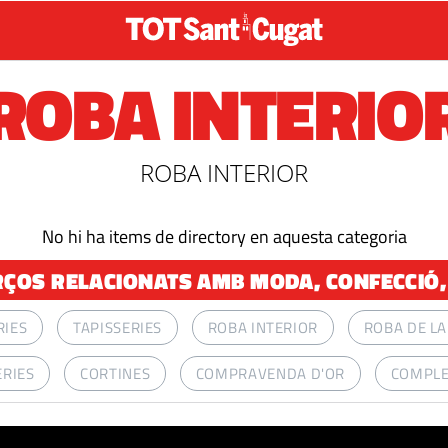
ROBA INTERIO
ROBA INTERIOR
No hi ha items de directory en aquesta categoria
ÇOS RELACIONATS AMB MODA, CONFECCIÓ,
RIES
TAPISSERIES
ROBA INTERIOR
ROBA DE LA
ERIES
CORTINES
COMPRAVENDA D'OR
COMPLE