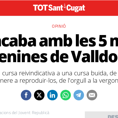
OPINIÓ
acaba amb les 5 m
nines de Valldo
ursa reivindicativa a una cursa buida, de 
nere a reproduir-los, de l'orgull a la vergo
acions del Jovent Republicà
DE