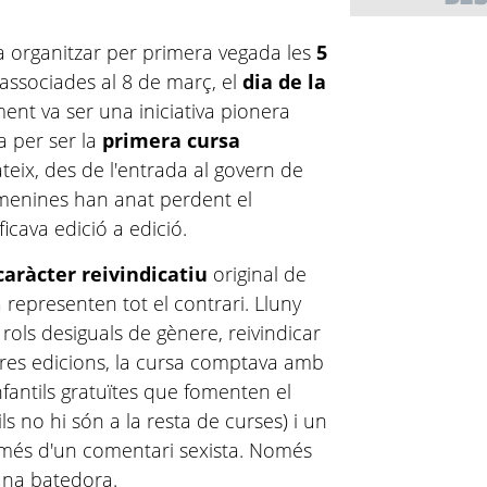
va organitzar per primera vegada les
5
associades al 8 de març, el
dia de la
ent va ser una iniciativa pionera
 per ser la
primera cursa
teix, des de l'entrada al govern de
femenines han anat perdent el
ficava edició a edició.
caràcter reivindicatiu
original de
 representen tot el contrari. Lluny
rols desiguals de gènere, reivindicar
rreres edicions, la cursa comptava amb
fantils gratuïtes que fomenten el
ls no hi són a la resta de curses) i un
t més d'un comentari sexista. Només
una batedora.