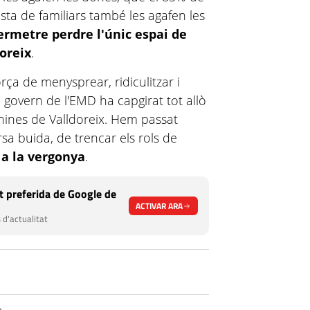
esta de familiars també les agafen les
rmetre perdre l'únic espai de
doreix
.
rça de menysprear, ridiculitzar i
 govern de l'
EMD
ha capgirat tot allò
nines de Valldoreix. Hem passat
rsa buida, de trencar els rols de
l a la vergonya
.
 preferida de Google de
ACTIVAR ARA
 d'actualitat