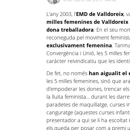
L'any 2003, l'
EMD
de Valldoreix
, 
milles femenines de Valldoreix
dona treballadora
. En el seu mom
reconeguda pel moviment feminista
exclusivament femenina
. Tanma
Convergència i Unió, les 5 milles 
caràcter reivindicatiu que les identi
De fet, no només
han aigualit el 
les 5 milles femenines, sinó que ara
d'empoderar les dones, trencar els 
la lluita feminista... durant les da
paradetes de maquillatge, curses in
canguratge
(aquestes curses infanti
presentador a qui se li ha escolta
els queda per posar com a premi 