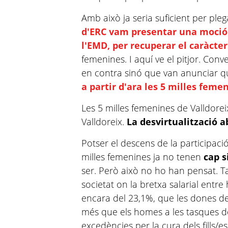
Amb això ja seria suficient per ple
d'ERC vam presentar una moció 
l'EMD, per recuperar el caràcter
femenines. I aquí ve el pitjor. Con
en contra sinó que van anunciar que
a partir d'ara les 5 milles feme
Les 5 milles femenines de Valldorei
Valldoreix.
La
desvirtualització
ab
Potser el descens de la participac
milles femenines ja no tenen
cap s
ser. Però això no ho han pensat. 
societat on la bretxa salarial entr
encara del 23,1%, que les dones de
més que els homes a les tasques d
excedències per la cura dels fills/
es