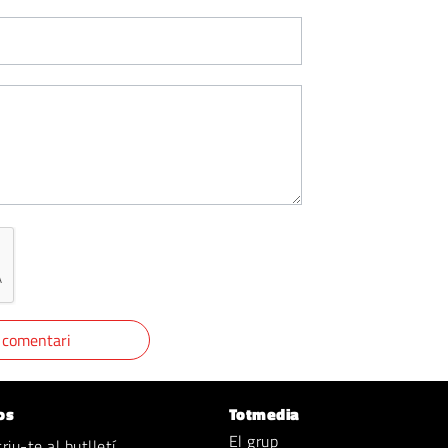
os
Totmedia
El grup
iu-te al butlletí