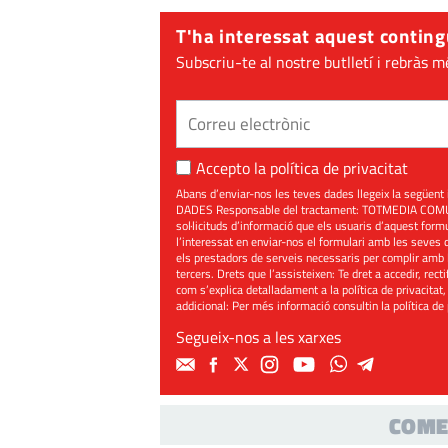
T'ha interessat aquest conting
Subscriu-te al nostre butlletí i rebràs m
Accepto la
política de privacitat
Abans d’enviar-nos les teves dades llegeix la seg
DADES Responsable del tractament: TOTMEDIA COMUNIC
sol·licituds d’informació que els usuaris d’aquest for
l’interessat en enviar-nos el formulari amb les seves d
els prestadors de serveis necessaris per complir amb 
tercers. Drets que l’assisteixen: Te dret a accedir, rect
com s’explica detalladament a la política de privacitat,
addicional: Per més informació consultin la
política de
Segueix-nos a les xarxes
COME