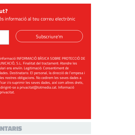
ut?
és informació al teu correu electrònic
Subscriure'm
üent informació INFORMACIÓ BÀSICA SOBRE PROTECCIÓ DE
ACIÓ, S.L. Finalitat del tractament: Atendre les
mulari ens enviïn. Legitimació: Consentiment de
ades. Destinataris: El personal, la direcció de l’empesa i
les nostres obligacions. No cedirem les seves dades a
ificar i/o suprimir les seves dades, així com altres drets,
 dirigint-se a
privacitat@totmedia.cat
. Informació
 privacitat
.
NTARIS