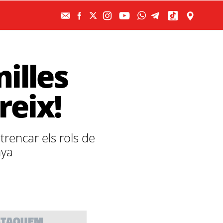
illes
reix!
trencar els rols de
nya
STAQUEM