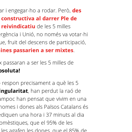
gar i engegar-ho a rodar. Però,
des
constructiva al darrer Ple de
 reivindicatiu
de les 5 milles
vergència i Unió, no només va votar-hi
, fruit del descens de participació,
nines passarien a ser mixtes
.
x passaran a ser les 5 milles de
soluta!
ió respon precisament a què les 5
ingularitat
, han perdut la raó de
Tampoc han pensat que vivim en una
e homes i dones als Països Catalans és
diquen una hora i 37 minuts al dia
omèstiques, que el 95% de les
les agafen les dones, que el 85% de