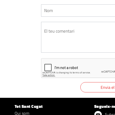
Tot Sant Cugat
Segueix-n
Qui som
Subscr