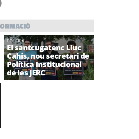
FORMACIÓ
POLÍTICA
El santcugatenc Lluc
Cahís, nou secretari de
Política Institucional
de les JERC