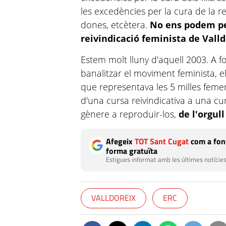
les excedències per la cura de la r
dones, etcètera.
No ens podem pe
reivindicació feminista de Vall
Estem molt lluny d'aquell 2003. A fo
banalitzar el moviment feminista, el
que representava les 5 milles feme
d'una cursa reivindicativa a una cu
gènere a reproduir-los,
de l'orgul
Afegeix
TOT Sant Cugat
com a font
forma gratuïta
Estigues informat amb les últimes notícies
VALLDOREIX
ERC