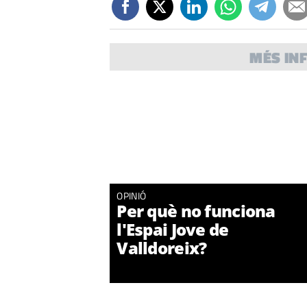
MÉS IN
OPINIÓ
Ho hem aconseguit!
Per fi una biblioteca
útil a Sant Cugat
OPINIÓ
Per què no funciona
l'Espai Jove de
Valldoreix?