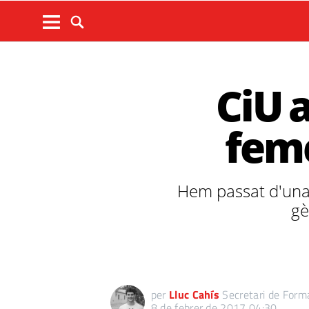
CiU 
feme
Hem passat d'una c
gè
per
Lluc Cahís
Secretari de Form
8 de febrer de 2017 04:30