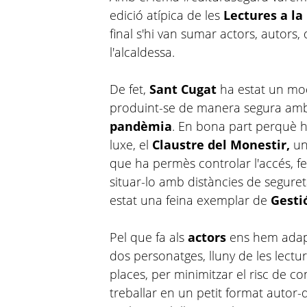
edició atípica de les
Lectures a la
final s'hi van sumar actors, autors, di
l'alcaldessa.
De fet,
Sant Cugat
ha estat un mo
produint-se de manera segura amb
pandèmia
. En bona part perquè
luxe, el
Claustre del Monestir,
un 
que ha permès controlar l'accés, fen
situar-lo amb distàncies de seguret
estat una feina exemplar de
Gesti
Pel que fa als
actors
ens hem adapt
dos personatges, lluny de les lectu
places, per minimitzar el risc de co
treballar en un petit format autor