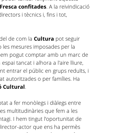
 Fresca confitades
. A la reivindicació
rectors i tècnics i, fins i tot,
del de com la
Cultura
pot seguir
 les mesures imposades per la
 hem pogut comptar amb un marc de
espai tancat i alhora a l'aire lliure,
t entrar el públic en grups reduïts, i
at autoritzades o per famílies. Ha
ó Cultural
.
at a fer monòlegs i diàlegs entre
res multitudinàries que fem a les
ntagi. I hem tingut l'oportunitat de
-director-actor que ens ha permès