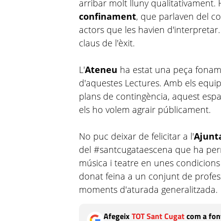
arribar molt lluny qualitativament.
confinament
, que parlaven del co
actors que les havien d'interpretar.
claus de l'èxit.
L'
Ateneu
ha estat una peça foname
d'aquestes Lectures. Amb els equip
plans de contingència, aquest espai 
els ho volem agrair públicament.
No puc deixar de felicitar a l'
Ajun
del #santcugataescena que ha perm
música i teatre en unes condicions 
donat feina a un conjunt de profess
moments d'aturada generalitzada.
Afegeix
TOT Sant Cugat
com a font