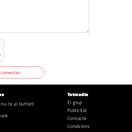
os
Totmedia
El grup
iu-te al butlletí
Publicitat
book
Contacte
Condicions