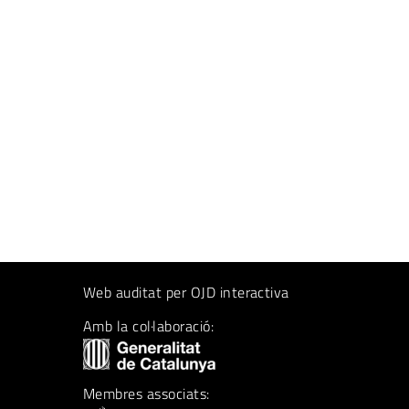
Web auditat per OJD interactiva
Amb la col·laboració:
Membres associats: