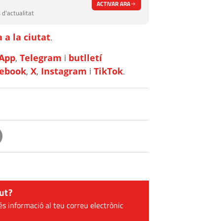
ACTIVAR ARA
 d'actualitat
 a la ciutat
.
App
,
Telegram
i
butlletí
cebook
,
X
,
Instagram
i
TikTok
.
ut?
és informació al teu correu electrònic