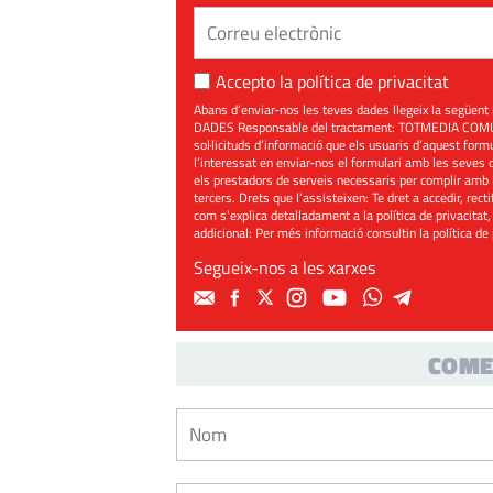
Accepto la
política de privacitat
Abans d’enviar-nos les teves dades llegeix la seg
DADES Responsable del tractament: TOTMEDIA COMUNIC
sol·licituds d’informació que els usuaris d’aquest for
l’interessat en enviar-nos el formulari amb les seves d
els prestadors de serveis necessaris per complir amb 
tercers. Drets que l’assisteixen: Te dret a accedir, rect
com s’explica detalladament a la política de privacitat,
addicional: Per més informació consultin la
política de
Segueix-nos a les xarxes
COME