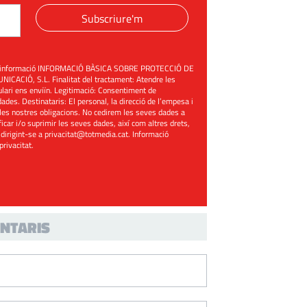
Subscriure'm
üent informació INFORMACIÓ BÀSICA SOBRE PROTECCIÓ DE
ACIÓ, S.L. Finalitat del tractament: Atendre les
mulari ens enviïn. Legitimació: Consentiment de
ades. Destinataris: El personal, la direcció de l’empesa i
les nostres obligacions. No cedirem les seves dades a
ificar i/o suprimir les seves dades, així com altres drets,
 dirigint-se a
privacitat@totmedia.cat
. Informació
 privacitat
.
NTARIS