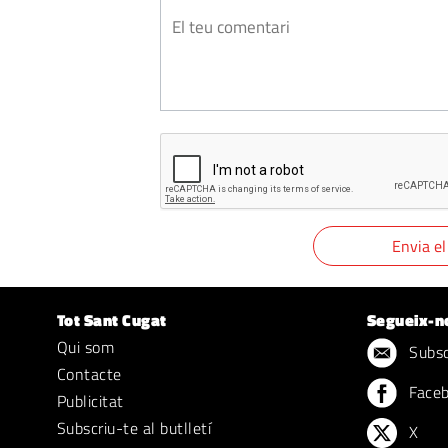
Tot Sant Cugat
Segueix-n
Qui som
Subscr
Contacte
Face
Publicitat
Subscriu-te al butlletí
X