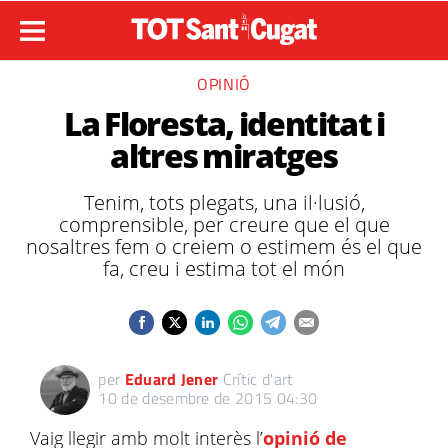
OPINIÓ
La Floresta, identitat i
altres miratges
Tenim, tots plegats, una il·lusió,
comprensible, per creure que el que
nosaltres fem o creiem o estimem és el que
fa, creu i estima tot el món
per
Eduard Jener
Crític d'art
10 de desembre de 2015 04:30
Vaig llegir amb molt interès l’
opinió de