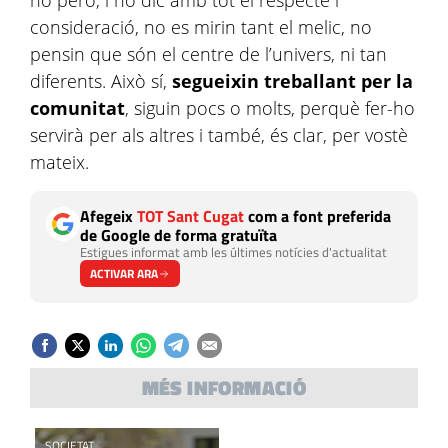
ho però, i ho dic amb tot el respecte i
consideració, no es mirin tant el melic, no
pensin que són el centre de l’univers, ni tan
diferents. Això sí,
segueixin treballant per la
comunitat
, siguin pocs o molts, perquè fer-ho
servirà per als altres i també, és clar, per vostè
mateix.
Afegeix
TOT Sant Cugat
com a font preferida
de Google de forma gratuïta
Estigues informat amb les últimes notícies d'actualitat
ACTIVAR ARA
MÉS INFORMACIÓ
OPINIÓ
OPINIÓ
SOCIETAT
OPINIÓ