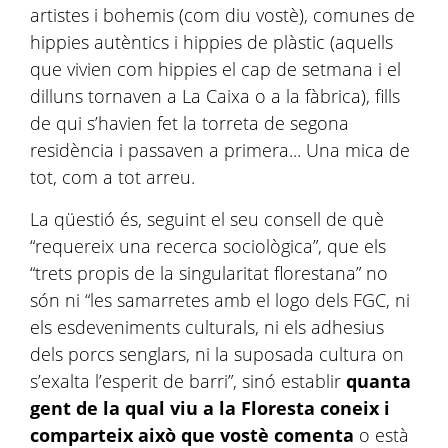
artistes i bohemis (com diu vostè), comunes de
hippies autèntics i hippies de plàstic (aquells
que vivien com hippies el cap de setmana i el
dilluns tornaven a La Caixa o a la fàbrica), fills
de qui s’havien fet la torreta de segona
residència i passaven a primera... Una mica de
tot, com a tot arreu.
La qüestió és, seguint el seu consell de què
“requereix una recerca sociològica”, que els
“trets propis de la singularitat
florestana
” no
són ni “les samarretes amb el logo dels
FGC
, ni
els esdeveniments culturals, ni els adhesius
dels porcs senglars, ni la suposada cultura on
s’exalta l’esperit de barri”, sinó establir
quanta
gent de la qual viu a la Floresta coneix i
comparteix això que vostè comenta
o està