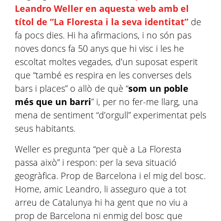
Leandro Weller en aquesta web amb el
títol de “La Floresta i la seva identitat”
de
fa pocs dies. Hi ha afirmacions, i no són pas
noves doncs fa 50 anys que hi visc i les he
escoltat moltes vegades, d’un suposat esperit
que “també es respira en les converses dels
bars i places” o allò de què “
som un poble
més que un barri
” i, per no fer-me llarg, una
mena de sentiment “d’orgull” experimentat pels
seus habitants.
Weller
es pregunta “per què a La Floresta
passa això” i respon: per la seva situació
geogràfica. Prop de Barcelona i el mig del bosc.
Home, amic
Leandro
, li asseguro que a tot
arreu de Catalunya hi ha gent que no viu a
prop de Barcelona ni enmig del bosc que