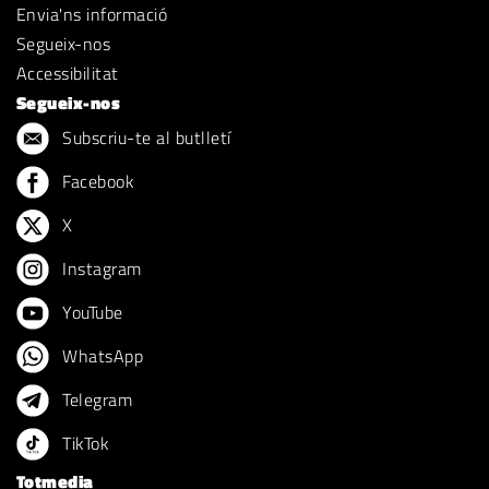
Envia'ns informació
Segueix-nos
Accessibilitat
Segueix-nos
Subscriu-te al butlletí
Facebook
X
Instagram
YouTube
WhatsApp
Telegram
TikTok
Totmedia