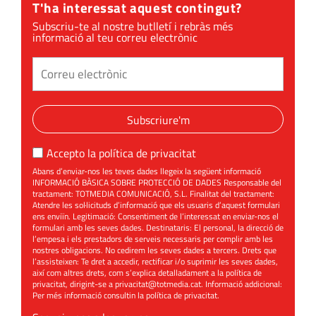
tombs i
T'ha interessat aquest contingut?
recordem en
Subscriu-te al nostre butlletí i rebràs més
informació al teu correu electrònic
Tomàs
Subscriure'm
Accepto la
política de privacitat
Abans d’enviar-nos les teves dades llegeix la següent informació
INFORMACIÓ BÀSICA SOBRE PROTECCIÓ DE DADES Responsable del
tractament: TOTMEDIA COMUNICACIÓ, S.L. Finalitat del tractament:
Atendre les sol·licituds d’informació que els usuaris d’aquest formulari
ens enviïn. Legitimació: Consentiment de l’interessat en enviar-nos el
formulari amb les seves dades. Destinataris: El personal, la direcció de
l’empesa i els prestadors de serveis necessaris per complir amb les
nostres obligacions. No cedirem les seves dades a tercers. Drets que
l’assisteixen: Te dret a accedir, rectificar i/o suprimir les seves dades,
així com altres drets, com s’explica detalladament a la política de
privacitat, dirigint-se a
privacitat@totmedia.cat
. Informació addicional:
Per més informació consultin la
política de privacitat
.