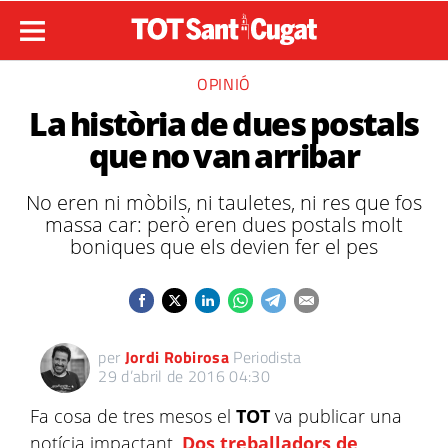
OPINIÓ
La història de dues postals
que no van arribar
No eren ni mòbils, ni tauletes, ni res que fos
massa car: però eren dues postals molt
boniques que els devien fer el pes
per
Jordi Robirosa
Periodista
29 d’abril de 2016 04:30
Fa cosa de tres mesos el
TOT
va publicar una
notícia impactant.
Dos treballadors de