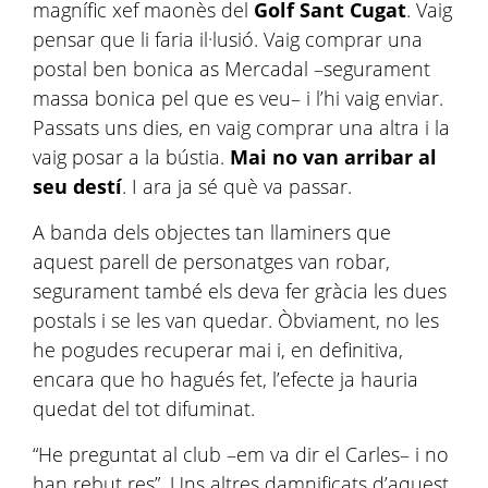
magnífic xef maonès del
Golf Sant Cugat
. Vaig
pensar que li faria il·lusió. Vaig comprar una
postal ben bonica as Mercadal –segurament
massa bonica pel que es veu– i l’hi vaig enviar.
Passats uns dies, en vaig comprar una altra i la
vaig posar a la bústia.
Mai no van arribar al
seu destí
. I ara ja sé què va passar.
A banda dels objectes tan llaminers que
aquest parell de personatges van robar,
segurament també els deva fer gràcia les dues
postals i se les van quedar. Òbviament, no les
he pogudes recuperar mai i, en definitiva,
encara que ho hagués fet, l’efecte ja hauria
quedat del tot difuminat.
“He preguntat al club –em va dir el Carles– i no
han rebut res”. Uns altres damnificats d’aquest