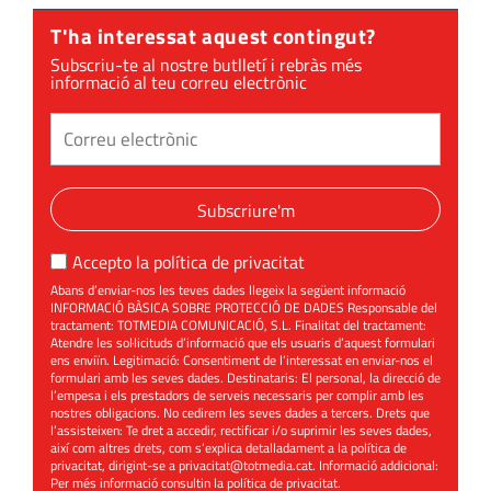
T'ha interessat aquest contingut?
Subscriu-te al nostre butlletí i rebràs més
informació al teu correu electrònic
Subscriure'm
Accepto la
política de privacitat
Abans d’enviar-nos les teves dades llegeix la següent informació
INFORMACIÓ BÀSICA SOBRE PROTECCIÓ DE DADES Responsable del
tractament: TOTMEDIA COMUNICACIÓ, S.L. Finalitat del tractament:
Atendre les sol·licituds d’informació que els usuaris d’aquest formulari
ens enviïn. Legitimació: Consentiment de l’interessat en enviar-nos el
formulari amb les seves dades. Destinataris: El personal, la direcció de
l’empesa i els prestadors de serveis necessaris per complir amb les
nostres obligacions. No cedirem les seves dades a tercers. Drets que
l’assisteixen: Te dret a accedir, rectificar i/o suprimir les seves dades,
així com altres drets, com s’explica detalladament a la política de
privacitat, dirigint-se a
privacitat@totmedia.cat
. Informació addicional:
Per més informació consultin la
política de privacitat
.