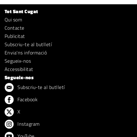
Tot Sant Cugat
Qui som
Contacte
Publicitat
Subscriu-te al butlletí
Envia'ns informació
Segueix-nos
Accessibilitat
Segueix-nos
Subscriu-te al butlletí
Facebook
X
Instagram
YouTube