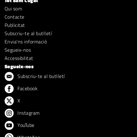
Tot Sant Cugat
Qui som
Contacte
Publicitat
Subscriu-te al butlletí
Envia'ns informació
Segueix-nos
Accessibilitat
Segueix-nos
Subscriu-te al butlletí
Facebook
X
Instagram
YouTube