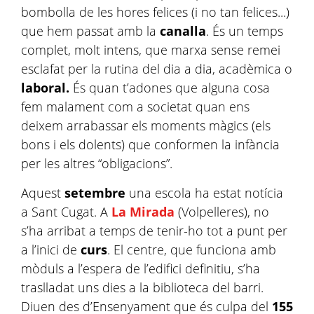
bombolla de les hores felices (i no tan felices...)
que hem passat amb la
canalla
. És un temps
complet, molt intens, que marxa sense remei
esclafat per la rutina del dia a dia, acadèmica o
laboral.
És quan t’adones que alguna cosa
fem malament com a societat quan ens
deixem arrabassar els moments màgics (els
bons i els dolents) que conformen la infància
per les altres “obligacions”.
Aquest
setembre
una escola ha estat notícia
a Sant Cugat. A
La Mirada
(Volpelleres), no
s’ha arribat a temps de tenir-ho tot a punt per
a l’inici de
curs
. El centre, que funciona amb
mòduls a l’espera de l’edifici definitiu, s’ha
traslladat uns dies a la biblioteca del barri.
Diuen des d’Ensenyament que és culpa del
155