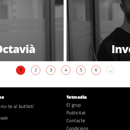
'Octavià
Inv
1
2
3
4
5
6
...
os
Totmedia
El grup
iu-te al butlletí
Publicitat
book
Contacte
Condicions