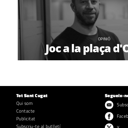
OPINIÓ
Joc a la plaça d
Tot Sant Cugat
Segueix-n
Qui som
Subscr
Contacte
Face
Publicitat
Subscriu-te al butlletí
X