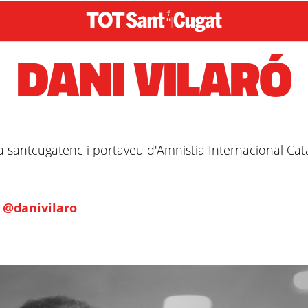
DANI VILARÓ
a santcugatenc i portaveu d'Amnistia Internacional Cat
:
@danivilaro