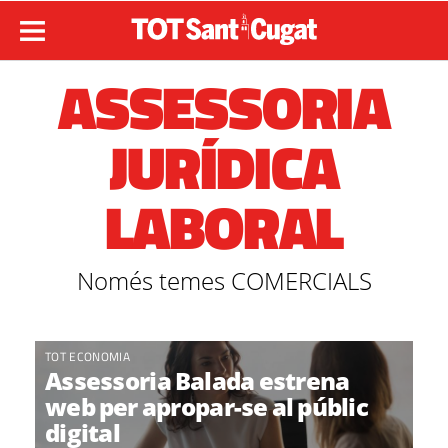
ASSESSORIA
JURÍDICA
LABORAL
Només temes COMERCIALS
TOT ECONOMIA
Assessoria Balada estrena
web per apropar-se al públic
digital