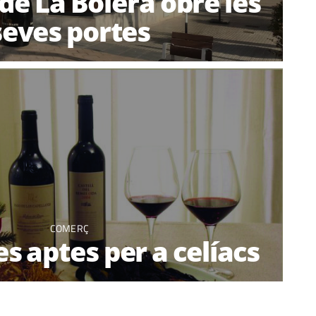
de La Bolera obre les
seves portes
COMERÇ
s aptes per a celíacs