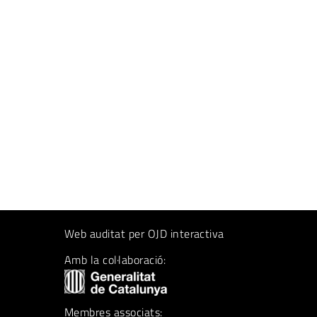
Web auditat per OJD interactiva
Amb la col·laboració:
Membres associats: