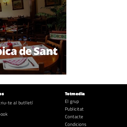
pica de Sant
os
Totmedia
El grup
iu-te al butlletí
Publicitat
book
Contacte
Condicions