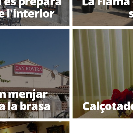
a es prepara
La Flama 
 l'interior
on menjar
a la brasa
Calçotade