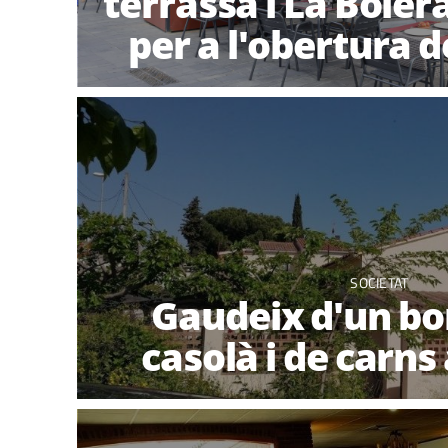
terrassa i La Boler
per a l'obertura de
SOCIETAT
Gaudeix d'un b
casolà i de carns 