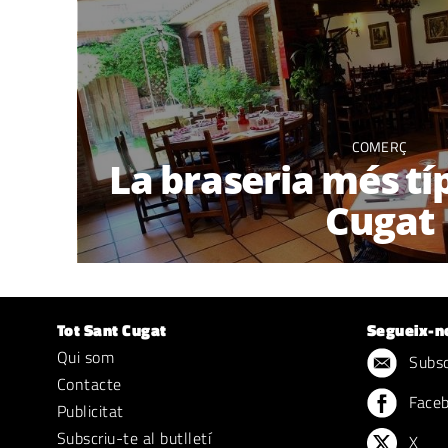
COMERÇ
La braseria més tí
Cugat
Tot Sant Cugat
Segueix-n
Qui som
Subscr
Contacte
Face
Publicitat
Subscriu-te al butlletí
X