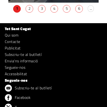
1
2
3
4
5
6
...
Tot Sant Cugat
Qui som
Contacte
Publicitat
Subscriu-te al butlletí
Envia'ns informació
Segueix-nos
Accessibilitat
Segueix-nos
Subscriu-te al butlletí
Facebook