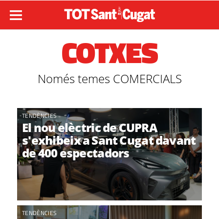
COTXES
Només temes COMERCIALS
TENDÈNCIES
El nou elèctric de CUPRA
s'exhibeix a Sant Cugat davant
de 400 espectadors
TENDÈNCIES