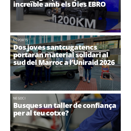
increïble amb els Dies EBRO
ESPORTS
Dos joves santcugatencs
portaran material solidari al
sud del Marroc a l’Uniraid 2026
NEGOCI
Busques un taller de confiança
per al teu cotxe?