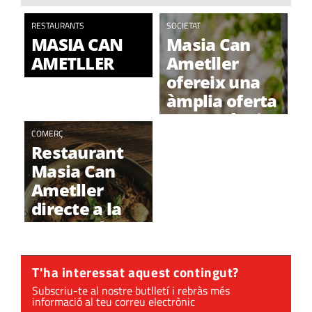
RESTAURANTS
SOCIETAT
MASIA CAN
Masia Can
AMETLLER
Ametller
ofereix una
àmplia oferta
gastronòmica
COMERÇ
a Sant Cugat
Restaurant
Masia Can
Ametller
directe a la
teva taula!
T'ha interessat aquest contingut?
Subscriu-te al nostre butlletí i rebràs més
informació al teu correu electrònic