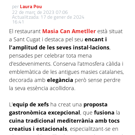
per
Laura Pou
22 de març de 2023 07:06
Actualitzada: 17 de gener de 2024
16:41
El restaurant
Masia Can Ametller
està situat
a Sant Cugat i destaca pel seu
encant i
l'amplitud de les seves instal·lacions
,
pensades per celebrar tota mena
d'esdeveniments. Conserva l'atmosfera càlida i
emblemàtica de les antigues masies catalanes,
decorada amb
elegància
però sense perdre
la seva essència acollidora.
L'
equip de xefs
ha creat una
proposta
gastronòmica excepcional
, que
fusiona
la
cuina tradicional mediterrània amb tocs
creatius i estacionals
, especialitzant-se en