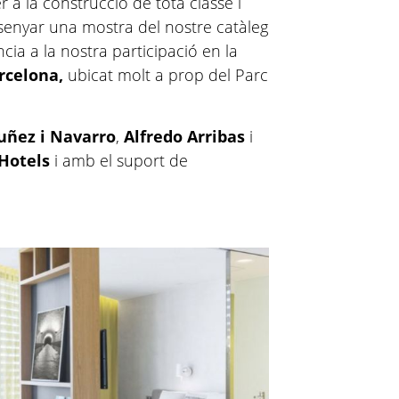
r a la construcció de tota classe i
nsenyar una mostra del nostre catàleg
cia a la nostra participació en la
arcelona,
ubicat molt a prop del Parc
uñez i Navarro
,
Alfredo Arribas
i
Hotels
i amb el suport de