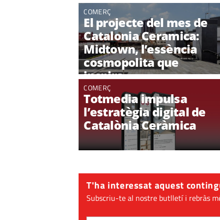
COMERÇ
El projecte del mes de
Catalonia Ceramica:
Midtown, l’essència
cosmopolita que
inspira
COMERÇ
Totmedia impulsa
l’estratègia digital de
Catalònia Ceràmica
T'ha interessat aquest conting
Subscriu-te al nostre butlletí i rebràs m