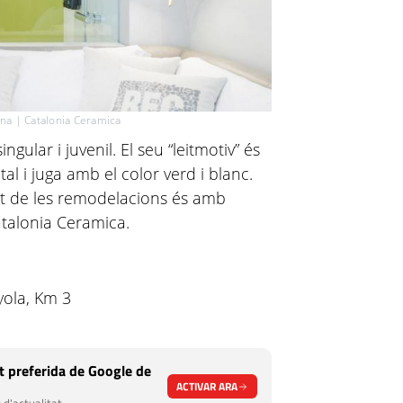
na | Catalonia Ceramica
ngular i juvenil. El seu “leitmotiv” és
al i juga amb el color verd i blanc.
t de les remodelacions és amb
atalonia Ceramica.
yola, Km 3
 preferida de Google de
ACTIVAR ARA